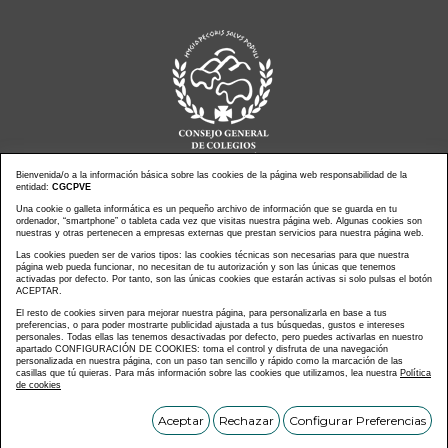
Bienvenida/o a la información básica sobre las cookies de la página web responsabilidad de la
entidad:
CGCPVE
Noticias actualidad
Una cookie o galleta informática es un pequeño archivo de información que se guarda en tu
Agenda de Actos
ordenador, “smartphone” o tableta cada vez que visitas nuestra página web. Algunas cookies son
Revistas
PressClip
nuestras y otras pertenecen a empresas externas que prestan servicios para nuestra página web.
Multimedias
Contacto
Las cookies pueden ser de varios tipos: las cookies técnicas son necesarias para que nuestra
página web pueda funcionar, no necesitan de tu autorización y son las únicas que tenemos
Aviso Legal
Política Privacidad
activadas por defecto. Por tanto, son las únicas cookies que estarán activas si solo pulsas el botón
Política Cookies
Mapa web
ACEPTAR.
El resto de cookies sirven para mejorar nuestra página, para personalizarla en base a tus
preferencias, o para poder mostrarte publicidad ajustada a tus búsquedas, gustos e intereses
personales. Todas ellas las tenemos desactivadas por defecto, pero puedes activarlas en nuestro
apartado CONFIGURACIÓN DE COOKIES: toma el control y disfruta de una navegación
personalizada en nuestra página, con un paso tan sencillo y rápido como la marcación de las
Copyright © CONSEJO GENERAL DE COLEGIOS DE LA
casillas que tú quieras. Para más información sobre las cookies que utilizamos, lea nuestra
Política
de cookies
PROFESIÓN VETERINARIA DE ESPAÑA
Diseñado y desarrollado por tu equipo
Im3diA comunicación 🚀
Aceptar
Rechazar
Configurar Preferencias