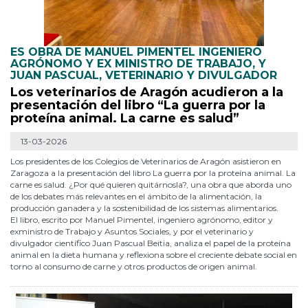
ES OBRA DE MANUEL PIMENTEL INGENIERO
AGRÓNOMO Y EX MINISTRO DE TRABAJO, Y
JUAN PASCUAL, VETERINARIO Y DIVULGADOR
Los veterinarios de Aragón acudieron a la
presentación del libro “La guerra por la
proteína animal. La carne es salud”
13-03-2026
Los presidentes de los Colegios de Veterinarios de Aragón asistieron en
Zaragoza a la presentación del libro La guerra por la proteína animal. La
carne es salud. ¿Por qué quieren quitárnosla?, una obra que aborda uno
de los debates más relevantes en el ámbito de la alimentación, la
producción ganadera y la sostenibilidad de los sistemas alimentarios.
El libro, escrito por Manuel Pimentel, ingeniero agrónomo, editor y
exministro de Trabajo y Asuntos Sociales, y por el veterinario y
divulgador científico Juan Pascual Beitia, analiza el papel de la proteína
animal en la dieta humana y reflexiona sobre el creciente debate social en
torno al consumo de carne y otros productos de origen animal.