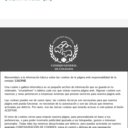
Bienvenida/o a la información básica sobre las cookies de la página web responsabilidad de la
entidad:
CGCPVE
Noticias actualidad
Una cookie o galleta informática es un pequeño archivo de información que se guarda en tu
Agenda de Actos
ordenador, “smartphone” o tableta cada vez que visitas nuestra página web. Algunas cookies son
Revistas
PressClip
nuestras y otras pertenecen a empresas externas que prestan servicios para nuestra página web.
Multimedias
Contacto
Las cookies pueden ser de varios tipos: las cookies técnicas son necesarias para que nuestra
página web pueda funcionar, no necesitan de tu autorización y son las únicas que tenemos
Aviso Legal
Política Privacidad
activadas por defecto. Por tanto, son las únicas cookies que estarán activas si solo pulsas el botón
Política Cookies
Mapa web
ACEPTAR.
El resto de cookies sirven para mejorar nuestra página, para personalizarla en base a tus
preferencias, o para poder mostrarte publicidad ajustada a tus búsquedas, gustos e intereses
personales. Todas ellas las tenemos desactivadas por defecto, pero puedes activarlas en nuestro
apartado CONFIGURACIÓN DE COOKIES: toma el control y disfruta de una navegación