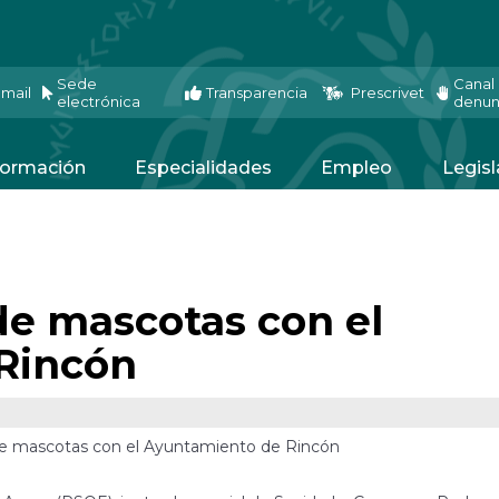
Sede
Canal
mail
Transparencia
Prescrivet
electrónica
denun
ormación
Especialidades
Empleo
Legisl
de mascotas con el
Rincón