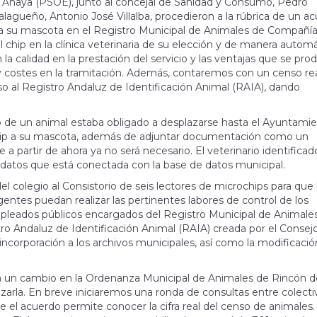
ón Anaya (PSOE), junto al concejal de Sanidad y Consumo, Pedro
alagueño, Antonio José Villalba, procedieron a la rúbrica de un a
 a su mascota en el Registro Municipal de Animales de Compañía
el chip en la clínica veterinaria de su elección y de manera automá
 la calidad en la prestación del servicio y las ventajas que se pr
y costes en la tramitación. Además, contaremos con un censo rea
so al Registro Andaluz de Identificación Animal (RAIA), dando
io de un animal estaba obligado a desplazarse hasta el Ayuntami
del chip a su mascota, además de adjuntar documentación como un
a partir de ahora ya no será necesario. El veterinario identificad
e datos que está conectada con la base de datos municipal.
l colegio al Consistorio de seis lectores de microchips para que 
 agentes puedan realizar las pertinentes labores de control de los
pleados públicos encargados del Registro Municipal de Animale
ro Andaluz de Identificación Animal (RAIA) creada por el Consej
 incorporación a los archivos municipales, así como la modificaci
va un cambio en la Ordenanza Municipal de Animales de Rincón d
izarla. En breve iniciaremos una ronda de consultas entre colecti
e el acuerdo permite conocer la cifra real del censo de animales.