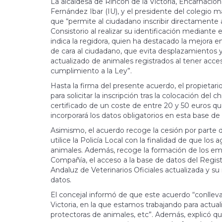
La alcaldesa de Rincón de la Victoria, Encarnaci
Fernández Ibar (IU), y el presidente del colegio m
que “permite al ciudadano inscribir directamente
Consistorio al realizar su identificación mediante 
indica la regidora, quien ha destacado la mejora en
de cara al ciudadano, que evita desplazamientos 
actualizado de animales registrados al tener acce
cumplimiento a la Ley”.
Hasta la firma del presente acuerdo, el propietar
para solicitar la inscripción tras la colocación 
certificado de un coste de entre 20 y 50 euros que 
incorporará los datos obligatorios en esta base d
Asimismo, el acuerdo recoge la cesión por parte de
utilice la Policía Local con la finalidad de que los
animales. Además, recoge la formación de los em
Compañía, el acceso a la base de datos del Regist
Andaluz de Veterinarios Oficiales actualizada y su
datos.
El concejal informó de que este acuerdo “conlle
Victoria, en la que estamos trabajando para actual
protectoras de animales, etc”. Además, explicó qu