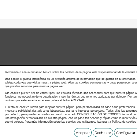
Bienvenida/o a la información básica sobre las cookies de la página web responsabilidad de la entidad:
Una cookie o galleta informática es un pequeño archivo de información que se guarda en tu ordenador,
tableta cada vez que visitas nuestra página web. Algunas cookies son nuestras y otras pertenecen a 
que prestan servicios para nuestra página web.
Noticias actualidad
Agenda d
Las cookies pueden ser de varios tipos: las cookies técnicas son necesarias para que nuestra página
funcionar, no necesitan de tu autorización y son las únicas que tenemos activadas por defecto. Por tan
cookies que estarán activas si solo pulsas el botón ACEPTAR.
El resto de cookies sirven para mejorar nuestra página, para personalizarla en base a tus preferencias,
mostrarte publicidad ajustada a tus búsquedas, gustos e intereses personales. Todas ellas las tenemo
por defecto, pero puedes activarlas en nuestro apartado CONFIGURACIÓN DE COOKIES: toma el contr
una navegación personalizada en nuestra página, con un paso tan sencillo y rápido como la marcación d
que tú quieras. Para más información sobre las cookies que utilizamos, lea nuestra
Política de cookies
Copyright © C
Aceptar
Rechazar
Configurar 