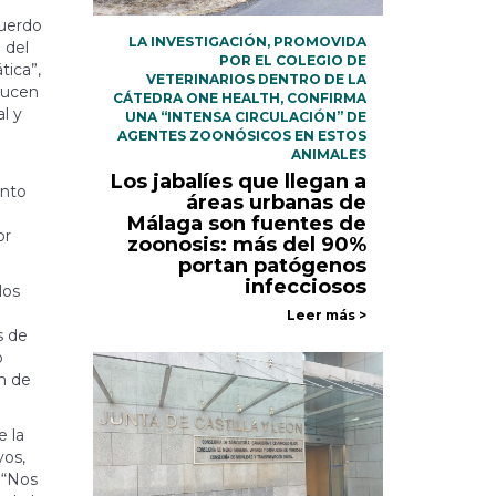
cuerdo
LA INVESTIGACIÓN, PROMOVIDA
 del
POR EL COLEGIO DE
tica”,
VETERINARIOS DENTRO DE LA
oducen
CÁTEDRA ONE HEALTH, CONFIRMA
l y
UNA “INTENSA CIRCULACIÓN” DE
AGENTES ZOONÓSICOS EN ESTOS
ANIMALES
Los jabalíes que llegan a
ento
áreas urbanas de
Málaga son fuentes de
or
zoonosis: más del 90%
portan patógenos
infecciosos
los
Leer más >
s de
o
ón de
e la
vos,
 “Nos