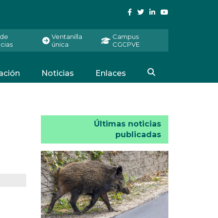
 de
Ventanilla
Campus
cias
única
CGCPVE
ación
Noticias
Enlaces
Últimas noticias
publicadas