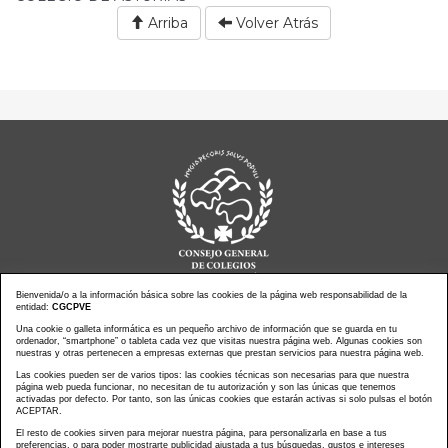
Arriba
Volver Atrás
Bienvenida/o a la información básica sobre las cookies de la página web responsabilidad de la
entidad:
CGCPVE
Una cookie o galleta informática es un pequeño archivo de información que se guarda en tu
Noticias actualidad
Agenda de Actos
ordenador, “smartphone” o tableta cada vez que visitas nuestra página web. Algunas cookies son
Revistas
PressClip
nuestras y otras pertenecen a empresas externas que prestan servicios para nuestra página web.
Multimedias
Contacto
Las cookies pueden ser de varios tipos: las cookies técnicas son necesarias para que nuestra
página web pueda funcionar, no necesitan de tu autorización y son las únicas que tenemos
Aviso Legal
Política Privacidad
activadas por defecto. Por tanto, son las únicas cookies que estarán activas si solo pulsas el botón
Política Cookies
Mapa web
ACEPTAR.
El resto de cookies sirven para mejorar nuestra página, para personalizarla en base a tus
preferencias, o para poder mostrarte publicidad ajustada a tus búsquedas, gustos e intereses