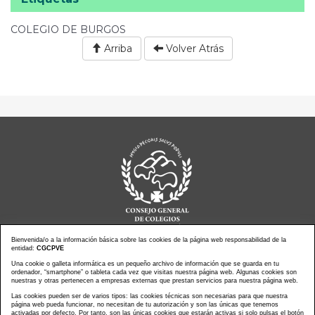
COLEGIO DE BURGOS
Arriba
Volver Atrás
Bienvenida/o a la información básica sobre las cookies de la página web responsabilidad de la
entidad:
CGCPVE
Noticias actualidad
Agenda de Actos
Una cookie o galleta informática es un pequeño archivo de información que se guarda en tu
ordenador, “smartphone” o tableta cada vez que visitas nuestra página web. Algunas cookies son
Revistas
PressClip
nuestras y otras pertenecen a empresas externas que prestan servicios para nuestra página web.
Multimedias
Contacto
Las cookies pueden ser de varios tipos: las cookies técnicas son necesarias para que nuestra
página web pueda funcionar, no necesitan de tu autorización y son las únicas que tenemos
Aviso Legal
Política Privacidad
activadas por defecto. Por tanto, son las únicas cookies que estarán activas si solo pulsas el botón