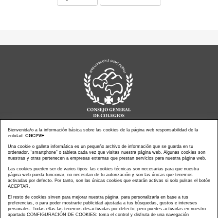
Bienvenida/o a la información básica sobre las cookies de la página web responsabilidad de la
entidad:
CGCPVE
Noticias actualidad
Agenda de Actos
Una cookie o galleta informática es un pequeño archivo de información que se guarda en tu
ordenador, “smartphone” o tableta cada vez que visitas nuestra página web. Algunas cookies son
Revistas
PressClip
nuestras y otras pertenecen a empresas externas que prestan servicios para nuestra página web.
Multimedias
Contacto
Las cookies pueden ser de varios tipos: las cookies técnicas son necesarias para que nuestra
página web pueda funcionar, no necesitan de tu autorización y son las únicas que tenemos
Aviso Legal
Política Privacidad
activadas por defecto. Por tanto, son las únicas cookies que estarán activas si solo pulsas el botón
Política Cookies
Mapa web
ACEPTAR.
El resto de cookies sirven para mejorar nuestra página, para personalizarla en base a tus
preferencias, o para poder mostrarte publicidad ajustada a tus búsquedas, gustos e intereses
personales. Todas ellas las tenemos desactivadas por defecto, pero puedes activarlas en nuestro
apartado CONFIGURACIÓN DE COOKIES: toma el control y disfruta de una navegación