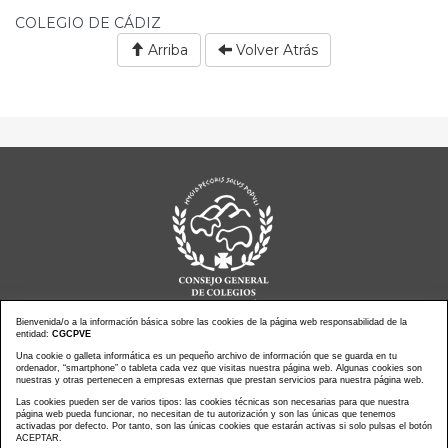
COLEGIO DE CÁDIZ
Arriba
Volver Atrás
Bienvenida/o a la información básica sobre las cookies de la página web responsabilidad de la
entidad:
CGCPVE
Una cookie o galleta informática es un pequeño archivo de información que se guarda en tu
Noticias actualidad
Agenda de Actos
ordenador, “smartphone” o tableta cada vez que visitas nuestra página web. Algunas cookies son
Revistas
PressClip
nuestras y otras pertenecen a empresas externas que prestan servicios para nuestra página web.
Multimedias
Contacto
Las cookies pueden ser de varios tipos: las cookies técnicas son necesarias para que nuestra
página web pueda funcionar, no necesitan de tu autorización y son las únicas que tenemos
Aviso Legal
Política Privacidad
activadas por defecto. Por tanto, son las únicas cookies que estarán activas si solo pulsas el botón
Política Cookies
Mapa web
ACEPTAR.