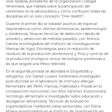
José Badiola, presidente de la Organización Colegial
Veterinaria, que hablará sobre la participación del
veterinario en la salud pública y cómo confluyen todas las
disciplinas en un solo concepto “
One
Health”
.
Durante el primer día se tratarán asuntos de especial
trascendencia como:
Alertas alimentarias, epidemiología
y tendencias
;
Nuevas técnicas de detección rápida de
anisakis y detección de metales pesados
, con Mónica
Carrera (investigadora del Instituto de Investigaciones
Marinas de Vigo);
Estrategias para la reducción de
residuos de la producción alimentaria
, y
Pros y contras de
la producción ecológica versus tecnológica,
ponencias a
las que seguirá una
Mesa redonda
.
En la segunda jornada se abordará el
Etiquetado y
alérgenos,
con Daniel Lozano (veterinario investigador
post-doctoral en el laboratorio de Immuno-Allergie
Alimentaire del INRA, Francia)
; Fiabilidad y fraude en la
composición nutricional
, con Aitor Sánchez (nutricionista,
tecnólogo alimentario e investigador sobre educación y
divulgación alimentaria);
Técnicas de evaluación
organolépticas mediante catas sensoriales
, con Elena
Molina (investigadora en el Instituto de Investigación en