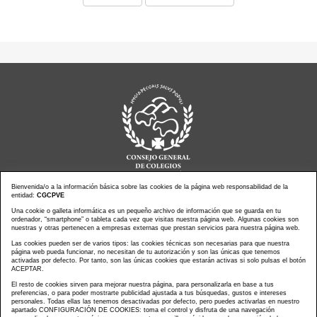
Bienvenida/o a la información básica sobre las cookies de la página web responsabilidad de la
entidad:
CGCPVE
Una cookie o galleta informática es un pequeño archivo de información que se guarda en tu
Noticias actualidad
Agenda de Actos
ordenador, “smartphone” o tableta cada vez que visitas nuestra página web. Algunas cookies son
Revistas
PressClip
nuestras y otras pertenecen a empresas externas que prestan servicios para nuestra página web.
Multimedias
Contacto
Las cookies pueden ser de varios tipos: las cookies técnicas son necesarias para que nuestra
página web pueda funcionar, no necesitan de tu autorización y son las únicas que tenemos
Aviso Legal
Política Privacidad
activadas por defecto. Por tanto, son las únicas cookies que estarán activas si solo pulsas el botón
Política Cookies
Mapa web
ACEPTAR.
El resto de cookies sirven para mejorar nuestra página, para personalizarla en base a tus
preferencias, o para poder mostrarte publicidad ajustada a tus búsquedas, gustos e intereses
personales. Todas ellas las tenemos desactivadas por defecto, pero puedes activarlas en nuestro
apartado CONFIGURACIÓN DE COOKIES: toma el control y disfruta de una navegación