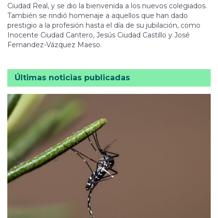
Ciudad Real, y se dio la bienvenida a los nuevos colegiados.
También se rindió homenaje a aquellos que han dado
prestigio a la profesión hasta el día de su jubilación, como
Inocente Ciudad Cantero, Jesús Ciudad Castillo y José
Fernandez-Vázquez Maeso.
Últimas noticias publicadas