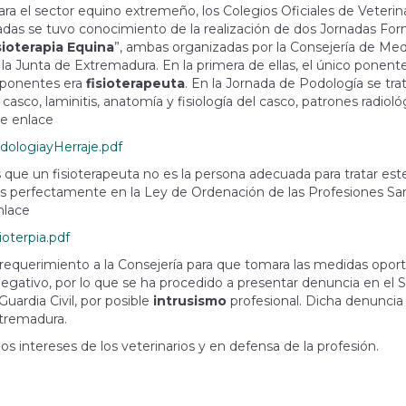
a el sector equino extremeño, los Colegios Oficiales de Veterin
as se tuvo conocimiento de la realización de dos Jornadas For
sioterapia Equina
”, ambas organizadas por la Consejería de Med
e la Junta de Extremadura. En la primera de ellas, el único ponent
s ponentes era
fisioterapeuta
. En la Jornada de Podología se tra
asco, laminitis, anatomía y fisiología del casco, patrones radioló
te enlace
odologiayHerraje.pdf
 que un fisioterapeuta no es la persona adecuada para tratar est
 perfectamente en la Ley de Ordenación de las Profesiones Sani
nlace
ioterpia.pdf
 requerimiento a la Consejería para que tomara las medidas opor
gativo, por lo que se ha procedido a presentar denuncia en el S
ardia Civil, por posible
intrusismo
profesional. Dicha denuncia
xtremadura.
 intereses de los veterinarios y en defensa de la profesión.