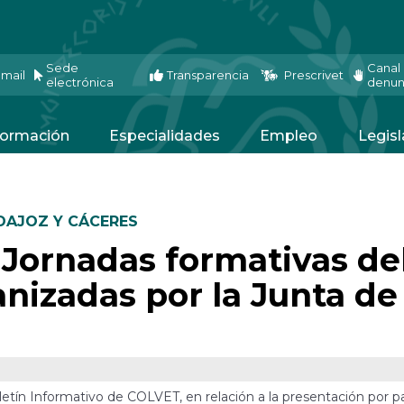
Sede
Canal
mail
Transparencia
Prescrivet
electrónica
denun
ormación
Especialidades
Empleo
Legisl
DAJOZ Y CÁCERES
 Jornadas formativas de
nizadas por la Junta de
oletín Informativo de COLVET, en relación a la presentación por p