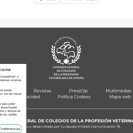
CGCPVE
 “smartphone” o
empresas externas
e Actos
Revistas
PressClip
Multimedias
 web pueda
to, son las únicas
Política Privacidad
Política Cookies
Mapa web
 o para poder
s desactivadas
ol y disfruta de
e las casillas
ONSEJO GENERAL DE COLEGIOS DE LA PROFESIÓN VETERIN
Diseñado y desarrollado por tu equipo
Im3diA comunicación 🚀
Preferencias