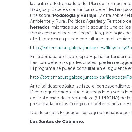
la Junta de Extremadura del Plan de Formación par
Badajoz y Cáceres comunican que en fechas pasad
una sobre “
Podología y Herraje
” y otra sobre “
Fi
Ambiente y Rural, Políticas Agrarias y Territorio d
herrador
, mientras que en la segunda una de la
temas como el herraje terapéutico, patologías del c
etc. El programa puede consultarse en el siguien
http://extremaduragalopa.juntaex.es/files/docs/P
En la Jornada de Fisioterapia Equina, entendemos
Las competencias profesionales quedan recogidas
El programa se puede consultar en el siguiente e
http://extremaduragalopa.juntaex.es/files/docs/Fis
Ante tal despropósito, se hizo el correspondiente
Dicho requerimiento fue contestado en sentido ne
de Protección de la Naturaleza (SEPRONA) de la Gu
presentada por los Colegios de Veterinarios de E
Desde ambas Entidades se seguirá luchando por los
Las Juntas de Gobierno.