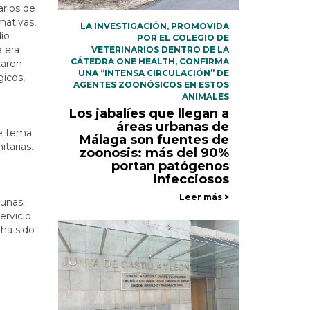
arios de
mativas,
LA INVESTIGACIÓN, PROMOVIDA
io
POR EL COLEGIO DE
e era
VETERINARIOS DENTRO DE LA
CÁTEDRA ONE HEALTH, CONFIRMA
taron
UNA “INTENSA CIRCULACIÓN” DE
gicos,
AGENTES ZOONÓSICOS EN ESTOS
ANIMALES
Los jabalíes que llegan a
áreas urbanas de
e tema.
Málaga son fuentes de
tarias.
zoonosis: más del 90%
portan patógenos
infecciosos
Leer más >
tunas.
ervicio
 ha sido