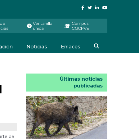
 de
Ventanilla
Campus
cias
única
CGCPVE
ación
Noticias
Enlaces
Últimas noticias
l
publicadas
arte de