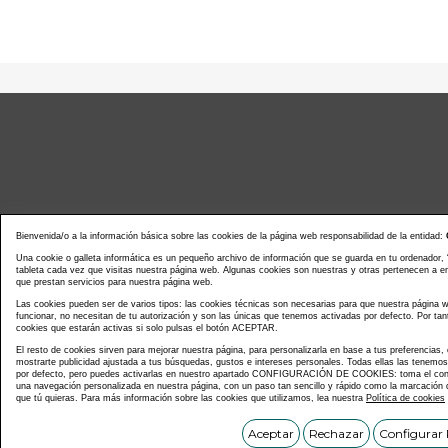
Bienvenida/o a la información básica sobre las cookies de la página web responsabilidad de la entidad:
Una cookie o galleta informática es un pequeño archivo de información que se guarda en tu ordenador,
tableta cada vez que visitas nuestra página web. Algunas cookies son nuestras y otras pertenecen a 
que prestan servicios para nuestra página web.
Noticias actualidad
Agenda d
Las cookies pueden ser de varios tipos: las cookies técnicas son necesarias para que nuestra página
funcionar, no necesitan de tu autorización y son las únicas que tenemos activadas por defecto. Por tan
cookies que estarán activas si solo pulsas el botón ACEPTAR.
El resto de cookies sirven para mejorar nuestra página, para personalizarla en base a tus preferencias,
mostrarte publicidad ajustada a tus búsquedas, gustos e intereses personales. Todas ellas las tenemo
por defecto, pero puedes activarlas en nuestro apartado CONFIGURACIÓN DE COOKIES: toma el contr
una navegación personalizada en nuestra página, con un paso tan sencillo y rápido como la marcación d
que tú quieras. Para más información sobre las cookies que utilizamos, lea nuestra
Política de cookies
Copyright © C
Aceptar
Rechazar
Configurar 