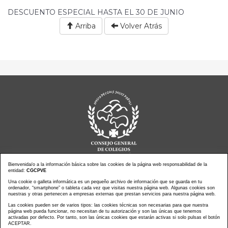
DESCUENTO ESPECIAL HASTA EL 30 DE JUNIO
Arriba
Volver Atrás
Bienvenida/o a la información básica sobre las cookies de la página web responsabilidad de la
entidad:
CGCPVE
Una cookie o galleta informática es un pequeño archivo de información que se guarda en tu
Noticias actualidad
Agenda de Actos
ordenador, “smartphone” o tableta cada vez que visitas nuestra página web. Algunas cookies son
Revistas
PressClip
nuestras y otras pertenecen a empresas externas que prestan servicios para nuestra página web.
Multimedias
Contacto
Las cookies pueden ser de varios tipos: las cookies técnicas son necesarias para que nuestra
página web pueda funcionar, no necesitan de tu autorización y son las únicas que tenemos
Aviso Legal
Política Privacidad
activadas por defecto. Por tanto, son las únicas cookies que estarán activas si solo pulsas el botón
Política Cookies
Mapa web
ACEPTAR.