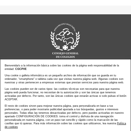
Bienvenida/o a la información básica sobre las cookies de la página web responsabilidad de la
entidad:
CGCPVE
Noticias actualidad
Agenda de Actos
Una cookie o galleta informática es un pequeño archivo de información que se guarda en tu
ordenador, “smartphone” o tableta cada vez que visitas nuestra página web. Algunas cookies son
Revistas
PressClip
nuestras y otras pertenecen a empresas externas que prestan servicios para nuestra página web.
Multimedias
Contacto
Las cookies pueden ser de varios tipos: las cookies técnicas son necesarias para que nuestra
página web pueda funcionar, no necesitan de tu autorización y son las únicas que tenemos
Aviso Legal
Política Privacidad
activadas por defecto. Por tanto, son las únicas cookies que estarán activas si solo pulsas el botón
Política Cookies
Mapa web
ACEPTAR.
El resto de cookies sirven para mejorar nuestra página, para personalizarla en base a tus
preferencias, o para poder mostrarte publicidad ajustada a tus búsquedas, gustos e intereses
personales. Todas ellas las tenemos desactivadas por defecto, pero puedes activarlas en nuestro
apartado CONFIGURACIÓN DE COOKIES: toma el control y disfruta de una navegación
personalizada en nuestra página, con un paso tan sencillo y rápido como la marcación de las
Copyright © CONSEJO GENERAL DE COLEGIOS DE LA
casillas que tú quieras. Para más información sobre las cookies que utilizamos, lea nuestra
Política
de cookies
PROFESIÓN VETERINARIA DE ESPAÑA