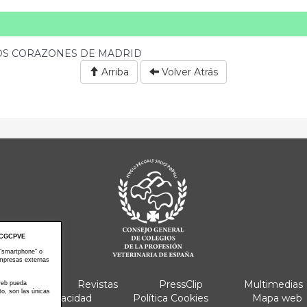
DOS CORAZONES DE MADRID
Arriba
Volver Atrás
CGCPVE
 “smartphone” o
empresas externas
e Actos
Revistas
PressClip
Multimedias
 web pueda
to, son las únicas
Política Privacidad
Política Cookies
Mapa web