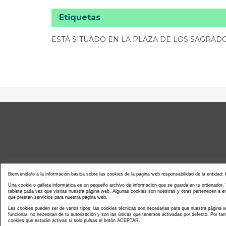
Etiquetas
ESTÁ SITUADO EN LA PLAZA DE LOS SAGRA
Bienvenida/o a la información básica sobre las cookies de la página web responsabilidad de la entidad:
Una cookie o galleta informática es un pequeño archivo de información que se guarda en tu ordenador,
tableta cada vez que visitas nuestra página web. Algunas cookies son nuestras y otras pertenecen a 
que prestan servicios para nuestra página web.
Noticias actualidad
Agenda d
Las cookies pueden ser de varios tipos: las cookies técnicas son necesarias para que nuestra página
funcionar, no necesitan de tu autorización y son las únicas que tenemos activadas por defecto. Por tan
cookies que estarán activas si solo pulsas el botón ACEPTAR.