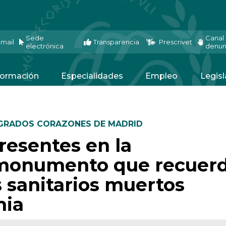
Sede
Canal
mail
Transparencia
Prescrivet
electrónica
denun
ormación
Especialidades
Empleo
Legisl
AGRADOS CORAZONES DE MADRID
presentes en la
 monumento que recuer
s sanitarios muertos
mia