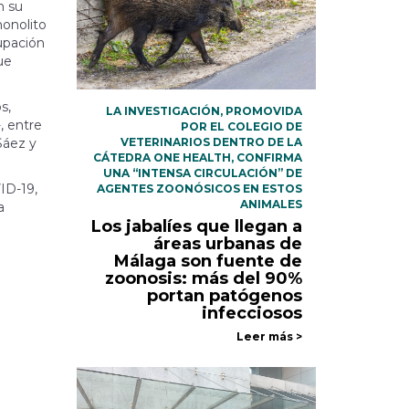
n su
monolito
upación
ue
s,
LA INVESTIGACIÓN, PROMOVIDA
, entre
POR EL COLEGIO DE
VETERINARIOS DENTRO DE LA
Sáez y
CÁTEDRA ONE HEALTH, CONFIRMA
UNA “INTENSA CIRCULACIÓN” DE
VID-19,
AGENTES ZOONÓSICOS EN ESTOS
ANIMALES
a
Los jabalíes que llegan a
áreas urbanas de
Málaga son fuente de
zoonosis: más del 90%
portan patógenos
infecciosos
Leer más >