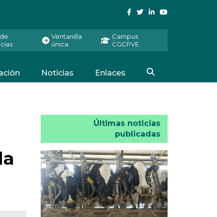
 de
Ventanilla
Campus
cias
única
CGCPVE
ación
Noticias
Enlaces
Últimas noticias
publicadas
da