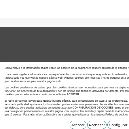
Bienvenida/o a la información básica sobre las cookies de la página web responsabilidad de la entidad:
Una cookie o galleta informática es un pequeño archivo de información que se guarda en tu ordenador,
tableta cada vez que visitas nuestra página web. Algunas cookies son nuestras y otras pertenecen a 
que prestan servicios para nuestra página web.
Noticias actualidad
Agenda d
Las cookies pueden ser de varios tipos: las cookies técnicas son necesarias para que nuestra página
funcionar, no necesitan de tu autorización y son las únicas que tenemos activadas por defecto. Por tan
cookies que estarán activas si solo pulsas el botón ACEPTAR.
El resto de cookies sirven para mejorar nuestra página, para personalizarla en base a tus preferencias,
mostrarte publicidad ajustada a tus búsquedas, gustos e intereses personales. Todas ellas las tenemo
por defecto, pero puedes activarlas en nuestro apartado CONFIGURACIÓN DE COOKIES: toma el contr
una navegación personalizada en nuestra página, con un paso tan sencillo y rápido como la marcación d
que tú quieras. Para más información sobre las cookies que utilizamos, lea nuestra
Política de cookies
Copyright © C
Aceptar
Rechazar
Configurar 