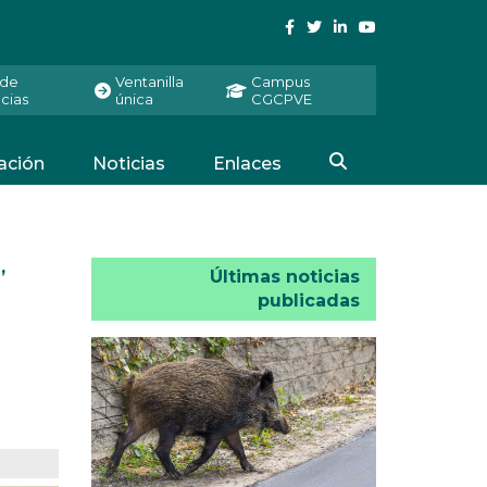
 de
Ventanilla
Campus
cias
única
CGCPVE
ación
Noticias
Enlaces
N
,
Últimas noticias
publicadas