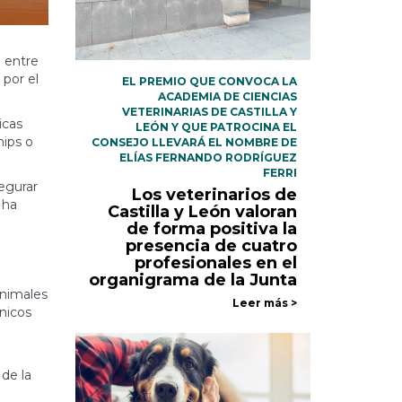
 entre
 por el
EL PREMIO QUE CONVOCA LA
ACADEMIA DE CIENCIAS
VETERINARIAS DE CASTILLA Y
icas
LEÓN Y QUE PATROCINA EL
hips o
CONSEJO LLEVARÁ EL NOMBRE DE
ELÍAS FERNANDO RODRÍGUEZ
FERRI
segurar
Los veterinarios de
 ha
Castilla y León valoran
de forma positiva la
presencia de cuatro
profesionales en el
organigrama de la Junta
animales
Leer más >
nicos
o
de la