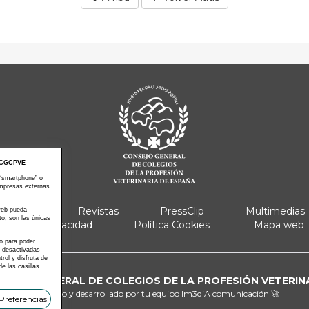
CGCPVE
 “smartphone” o
empresas externas
e Actos
Revistas
PressClip
Multimedias
 web pueda
to, son las únicas
Política Privacidad
Política Cookies
Mapa web
 o para poder
s desactivadas
ol y disfruta de
e las casillas
ONSEJO GENERAL DE COLEGIOS DE LA PROFESIÓN VETERIN
Diseñado y desarrollado por tu equipo
Im3diA comunicación 🚀
Preferencias