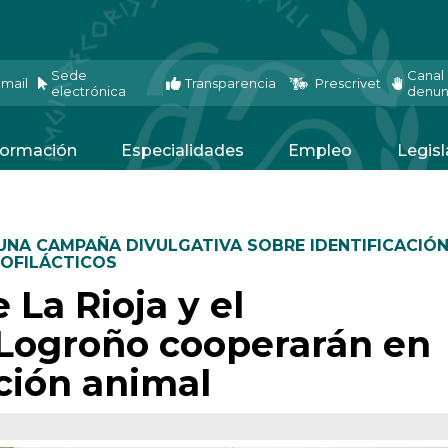
Sede
Canal
mail
Transparencia
Prescrivet
electrónica
denun
ormación
Especialidades
Empleo
Legisl
 UNA CAMPAÑA DIVULGATIVA SOBRE IDENTIFICACIÓ
ROFILÁCTICOS
 La Rioja y el
Logroño cooperarán en
ción animal