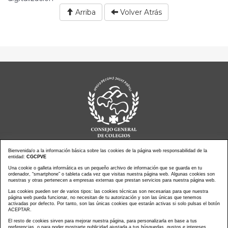
Arriba
Volver Atrás
Bienvenida/o a la información básica sobre las cookies de la página web responsabilidad de la
entidad:
CGCPVE
Noticias actualidad
Agenda de Actos
Una cookie o galleta informática es un pequeño archivo de información que se guarda en tu
ordenador, “smartphone” o tableta cada vez que visitas nuestra página web. Algunas cookies son
Revistas
PressClip
nuestras y otras pertenecen a empresas externas que prestan servicios para nuestra página web.
Multimedias
Contacto
Las cookies pueden ser de varios tipos: las cookies técnicas son necesarias para que nuestra
página web pueda funcionar, no necesitan de tu autorización y son las únicas que tenemos
Aviso Legal
Política Privacidad
activadas por defecto. Por tanto, son las únicas cookies que estarán activas si solo pulsas el botón
Política Cookies
Mapa web
ACEPTAR.
El resto de cookies sirven para mejorar nuestra página, para personalizarla en base a tus
preferencias, o para poder mostrarte publicidad ajustada a tus búsquedas, gustos e intereses