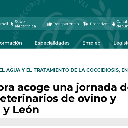
Sede
Canal
mail
Transparencia
Prescrivet
electrónica
denun
ormación
Especialidades
Empleo
Legisl
EL AGUA Y EL TRATAMIENTO DE LA COCCIDIOSIS
,
EN
ora acoge una jornada 
eterinarios de ovino y
a y León