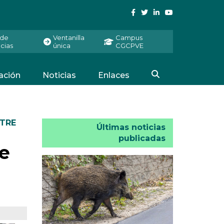
 de
Ventanilla
Campus
cias
única
CGCPVE
ación
Noticias
Enlaces
TRE
Últimas noticias
publicadas
de