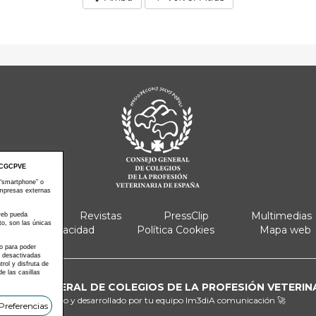
CGCPVE
 “smartphone” o
empresas externas
e Actos
Revistas
PressClip
Multimedias
 web pueda
to, son las únicas
Política Privacidad
Política Cookies
Mapa web
 o para poder
s desactivadas
ol y disfruta de
e las casillas
ONSEJO GENERAL DE COLEGIOS DE LA PROFESIÓN VETERIN
Diseñado y desarrollado por tu equipo
Im3diA comunicación 🚀
Preferencias