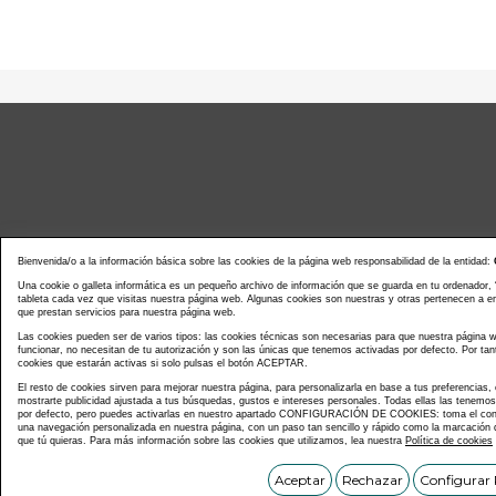
Bienvenida/o a la información básica sobre las cookies de la página web responsabilidad de la entidad:
Una cookie o galleta informática es un pequeño archivo de información que se guarda en tu ordenador,
tableta cada vez que visitas nuestra página web. Algunas cookies son nuestras y otras pertenecen a 
que prestan servicios para nuestra página web.
Noticias actualidad
Agenda d
Las cookies pueden ser de varios tipos: las cookies técnicas son necesarias para que nuestra página
funcionar, no necesitan de tu autorización y son las únicas que tenemos activadas por defecto. Por tan
cookies que estarán activas si solo pulsas el botón ACEPTAR.
El resto de cookies sirven para mejorar nuestra página, para personalizarla en base a tus preferencias,
mostrarte publicidad ajustada a tus búsquedas, gustos e intereses personales. Todas ellas las tenemo
por defecto, pero puedes activarlas en nuestro apartado CONFIGURACIÓN DE COOKIES: toma el contr
una navegación personalizada en nuestra página, con un paso tan sencillo y rápido como la marcación d
que tú quieras. Para más información sobre las cookies que utilizamos, lea nuestra
Política de cookies
Copyright © C
Aceptar
Rechazar
Configurar 