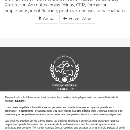
Protección Animal, colonias felinas, CER, formacion
propietarios, identificación, perito veterinario, lucha maltrato
Arriba
Volver Atrás
Bienvenida/o a la información básica sobre las cookies de la página web responsabilidad de la
entidad:
CGCPVE
Una cookie o galleta informática es un pequeño archivo de información que se guarda en tu
Noticias actualidad
Agenda de Actos
ordenador, “smartphone” o tableta cada vez que visitas nuestra página web. Algunas cookies son
Revistas
PressClip
nuestras y otras pertenecen a empresas externas que prestan servicios para nuestra página web.
Multimedias
Contacto
Las cookies pueden ser de varios tipos: las cookies técnicas son necesarias para que nuestra
página web pueda funcionar, no necesitan de tu autorización y son las únicas que tenemos
Aviso Legal
Política Privacidad
activadas por defecto. Por tanto, son las únicas cookies que estarán activas si solo pulsas el botón