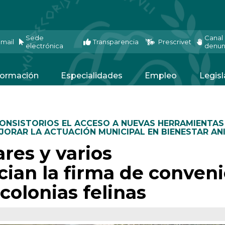
Sede
Canal
mail
Transparencia
Prescrivet
electrónica
denun
ormación
Especialidades
Empleo
Legisl
CONSISTORIOS EL ACCESO A NUEVAS HERRAMIENTAS
JORAR LA ACTUACIÓN MUNICIPAL EN BIENESTAR AN
ares y varios
cian la firma de conven
colonias felinas