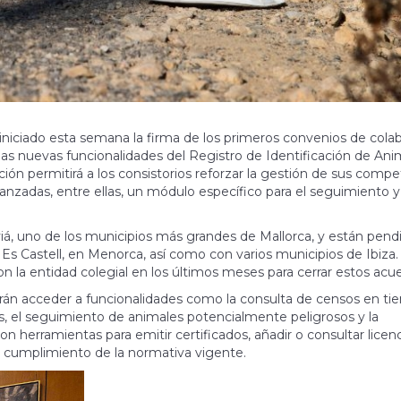
a iniciado esta semana la firma de los primeros convenios de cola
las nuevas funcionalidades del Registro de Identificación de Ani
ón permitirá a los consistorios reforzar la gestión de sus compe
anzadas, entre ellas, un módulo específico para el seguimiento y
á, uno de los municipios más grandes de Mallorca, y están pend
, Es Castell, en Menorca, así como con varios municipios de Ibiza
 la entidad colegial en los últimos meses para cerrar estos acu
drán acceder a funcionalidades como la consulta de censos en t
ias, el seguimiento de animales potencialmente peligrosos y la
n herramientas para emitir certificados, añadir o consultar licenc
 el cumplimiento de la normativa vigente.