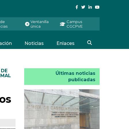
 de
Ventanilla
Campus
cias
única
CGCPVE
ación
Noticias
Enlaces
 DE
Últimas noticias
IMAL
publicadas
ios