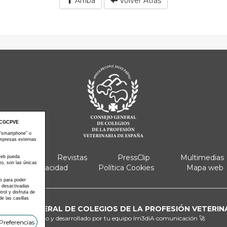
Arriba
Volver Atrás
CGCPVE
 “smartphone” o
empresas externas
e Actos
Revistas
PressClip
Multimedias
 web pueda
to, son las únicas
Política Privacidad
Política Cookies
Mapa web
 o para poder
s desactivadas
ol y disfruta de
e las casillas
ONSEJO GENERAL DE COLEGIOS DE LA PROFESIÓN VETERIN
Diseñado y desarrollado por tu equipo
Im3diA comunicación 🚀
Preferencias