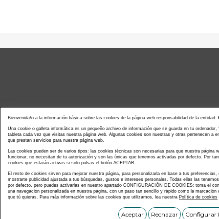
Bienvenida/o a la información básica sobre las cookies de la página web responsabilidad de la entidad:
Una cookie o galleta informática es un pequeño archivo de información que se guarda en tu ordenador,
tableta cada vez que visitas nuestra página web. Algunas cookies son nuestras y otras pertenecen a 
que prestan servicios para nuestra página web.
Noticias actualidad
Agenda d
Las cookies pueden ser de varios tipos: las cookies técnicas son necesarias para que nuestra página
funcionar, no necesitan de tu autorización y son las únicas que tenemos activadas por defecto. Por tan
cookies que estarán activas si solo pulsas el botón ACEPTAR.
El resto de cookies sirven para mejorar nuestra página, para personalizarla en base a tus preferencias,
mostrarte publicidad ajustada a tus búsquedas, gustos e intereses personales. Todas ellas las tenemo
por defecto, pero puedes activarlas en nuestro apartado CONFIGURACIÓN DE COOKIES: toma el contr
una navegación personalizada en nuestra página, con un paso tan sencillo y rápido como la marcación d
que tú quieras. Para más información sobre las cookies que utilizamos, lea nuestra
Política de cookies
Copyright © C
Aceptar
Rechazar
Configurar 