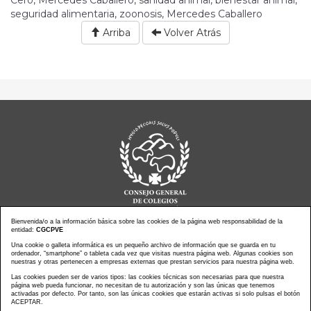
seguridad alimentaria, zoonosis, Mercedes Caballero
Arriba
Volver Atrás
Bienvenida/o a la información básica sobre las cookies de la página web responsabilidad de la
entidad:
CGCPVE
Noticias actualidad
Agenda de Actos
Una cookie o galleta informática es un pequeño archivo de información que se guarda en tu
ordenador, “smartphone” o tableta cada vez que visitas nuestra página web. Algunas cookies son
Revistas
PressClip
nuestras y otras pertenecen a empresas externas que prestan servicios para nuestra página web.
Multimedias
Contacto
Las cookies pueden ser de varios tipos: las cookies técnicas son necesarias para que nuestra
página web pueda funcionar, no necesitan de tu autorización y son las únicas que tenemos
Aviso Legal
Política Privacidad
activadas por defecto. Por tanto, son las únicas cookies que estarán activas si solo pulsas el botón
Política Cookies
Mapa web
ACEPTAR.