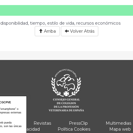
disponibilidad, tiempo, estilo de vida, recursos económicos
Arriba
Volver Atrás
CGCPVE
 “smartphone” o
empresas externas
e Actos
Revistas
PressClip
Multimedias
 web pueda
to, son las únicas
Política Privacidad
Política Cookies
Mapa web