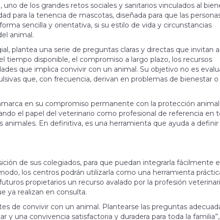
uno de los grandes retos sociales y sanitarios vinculados al bien
dad para la tenencia de mascotas, diseñada para que las persona
rma sencilla y orientativa, si su estilo de vida y circunstancias
el animal.
al, plantea una serie de preguntas claras y directas que invitan a
l tiempo disponible, el compromiso a largo plazo, los recursos
dades que implica convivir con un animal. Su objetivo no es evalua
pulsivas que, con frecuencia, derivan en problemas de bienestar o
enmarca en su compromiso permanente con la protección animal,
zando el papel del veterinario como profesional de referencia en t
 animales. En definitiva, es una herramienta que ayuda a definir 
ción de sus colegiados, para que puedan integrarla fácilmente e
 modo, los centros podrán utilizarla como una herramienta prácti
futuros propietarios un recurso avalado por la profesión veterinar
e ya realizan en consulta.
s de convivir con un animal. Plantearse las preguntas adecuad
 y una convivencia satisfactoria y duradera para toda la familia”,