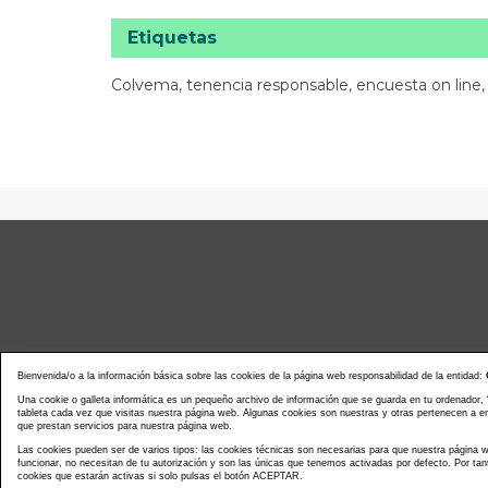
Etiquetas
Colvema, tenencia responsable, encuesta on line, 
Bienvenida/o a la información básica sobre las cookies de la página web responsabilidad de la entidad:
Una cookie o galleta informática es un pequeño archivo de información que se guarda en tu ordenador,
tableta cada vez que visitas nuestra página web. Algunas cookies son nuestras y otras pertenecen a 
que prestan servicios para nuestra página web.
Noticias actualidad
Agenda d
Las cookies pueden ser de varios tipos: las cookies técnicas son necesarias para que nuestra página
funcionar, no necesitan de tu autorización y son las únicas que tenemos activadas por defecto. Por tan
cookies que estarán activas si solo pulsas el botón ACEPTAR.