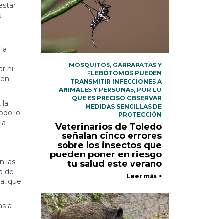
estar
s
 la
MOSQUITOS, GARRAPATAS Y
r ni
FLEBÓTOMOS PUEDEN
 en
TRANSMITIR INFECCIONES A
ANIMALES Y PERSONAS, POR LO
QUE ES PRECISO OBSERVAR
 la
MEDIDAS SENCILLAS DE
odo lo
PROTECCIÓN
la
Veterinarios de Toledo
señalan cinco errores
sobre los insectos que
pueden poner en riesgo
n las
tu salud este verano
ca de
Leer más >
ia, que
as a