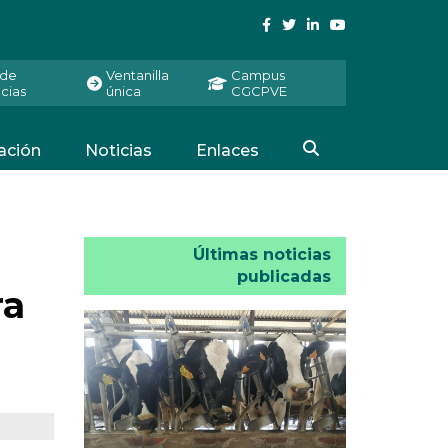
 de
Ventanilla
Campus
cias
única
CGCPVE
ación
Noticias
Enlaces
Últimas noticias
publicadas
ra