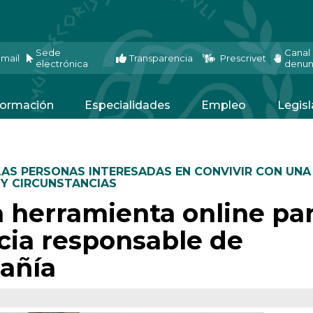
Sede
Canal
mail
Transparencia
Prescrivet
electrónica
denun
ormación
Especialidades
Empleo
Legisl
LAS PERSONAS INTERESADAS EN CONVIVIR CON UNA
 Y CIRCUNSTANCIAS
 herramienta online pa
cia responsable de
añía