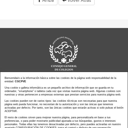
Arriba
Volver Atrás
Bienvenida/o a la información básica sobre las cookies de la página web responsabilidad de la
entidad:
CGCPVE
Noticias actualidad
Agenda de Actos
Una cookie o galleta informática es un pequeño archivo de información que se guarda en tu
ordenador, “smartphone” o tableta cada vez que visitas nuestra página web. Algunas cookies son
Revistas
PressClip
nuestras y otras pertenecen a empresas externas que prestan servicios para nuestra página web.
Multimedias
Contacto
Las cookies pueden ser de varios tipos: las cookies técnicas son necesarias para que nuestra
página web pueda funcionar, no necesitan de tu autorización y son las únicas que tenemos
Aviso Legal
Política Privacidad
activadas por defecto. Por tanto, son las únicas cookies que estarán activas si solo pulsas el botón
Política Cookies
Mapa web
ACEPTAR.
El resto de cookies sirven para mejorar nuestra página, para personalizarla en base a tus
preferencias, o para poder mostrarte publicidad ajustada a tus búsquedas, gustos e intereses
personales. Todas ellas las tenemos desactivadas por defecto, pero puedes activarlas en nuestro
apartado CONFIGURACIÓN DE COOKIES: toma el control y disfruta de una navegación