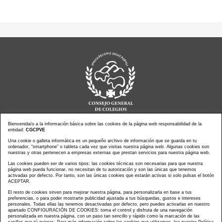
Bienvenida/o a la información básica sobre las cookies de la página web responsabilidad de la
entidad:
CGCPVE
Una cookie o galleta informática es un pequeño archivo de información que se guarda en tu
Noticias actualidad
Agenda de Actos
ordenador, “smartphone” o tableta cada vez que visitas nuestra página web. Algunas cookies son
Revistas
PressClip
nuestras y otras pertenecen a empresas externas que prestan servicios para nuestra página web.
Multimedias
Contacto
Las cookies pueden ser de varios tipos: las cookies técnicas son necesarias para que nuestra
página web pueda funcionar, no necesitan de tu autorización y son las únicas que tenemos
Aviso Legal
Política Privacidad
activadas por defecto. Por tanto, son las únicas cookies que estarán activas si solo pulsas el botón
Política Cookies
Mapa web
ACEPTAR.
El resto de cookies sirven para mejorar nuestra página, para personalizarla en base a tus
preferencias, o para poder mostrarte publicidad ajustada a tus búsquedas, gustos e intereses
personales. Todas ellas las tenemos desactivadas por defecto, pero puedes activarlas en nuestro
apartado CONFIGURACIÓN DE COOKIES: toma el control y disfruta de una navegación
personalizada en nuestra página, con un paso tan sencillo y rápido como la marcación de las