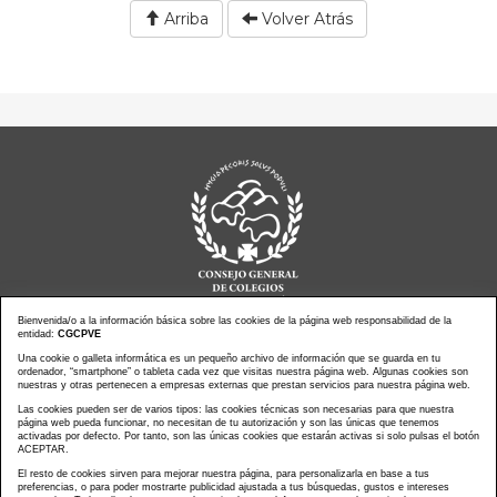
Arriba
Volver Atrás
Bienvenida/o a la información básica sobre las cookies de la página web responsabilidad de la
entidad:
CGCPVE
Una cookie o galleta informática es un pequeño archivo de información que se guarda en tu
Noticias actualidad
Agenda de Actos
ordenador, “smartphone” o tableta cada vez que visitas nuestra página web. Algunas cookies son
Revistas
PressClip
nuestras y otras pertenecen a empresas externas que prestan servicios para nuestra página web.
Multimedias
Contacto
Las cookies pueden ser de varios tipos: las cookies técnicas son necesarias para que nuestra
página web pueda funcionar, no necesitan de tu autorización y son las únicas que tenemos
Aviso Legal
Política Privacidad
activadas por defecto. Por tanto, son las únicas cookies que estarán activas si solo pulsas el botón
Política Cookies
Mapa web
ACEPTAR.
El resto de cookies sirven para mejorar nuestra página, para personalizarla en base a tus
preferencias, o para poder mostrarte publicidad ajustada a tus búsquedas, gustos e intereses