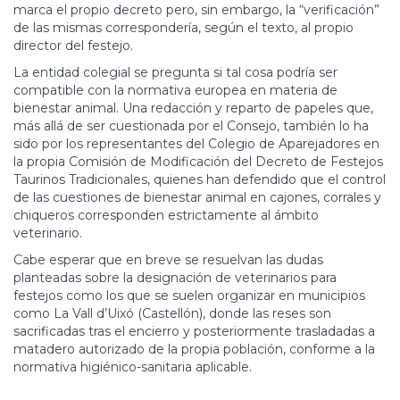
marca el propio decreto pero, sin em­bargo, la “verificación”
de las mismas correspondería, según el texto, al propio
director del festejo.
La entidad colegial se pregunta si tal cosa podría ser
compatible con la normativa europea en materia de
bienestar animal. Una redacción y reparto de papeles que,
más allá de ser cuestionada por el Consejo, también lo ha
sido por los representantes del Colegio de Aparejadores en
la propia Co­misión de Modificación del Decreto de Festejos
Taurinos Tra­di­cio­­­nales, quienes han defendido que el control
de las cuestiones de bienestar animal en cajones, corrales y
chiqueros corresponden estrictamente al ámbito
veterinario.
Cabe esperar que en breve se resuelvan las dudas
planteadas sobre la designación de veterinarios para
festejos como los que se suelen organizar en muni­ci­pios
como La Vall d’Uixó (Castellón), donde las reses son
sacrificadas tras el en­cierro y pos­te­riormente trasla­da­das a
matadero au­torizado de la propia población, conforme a la
normativa higiénico-sanitaria apli­ca­ble.