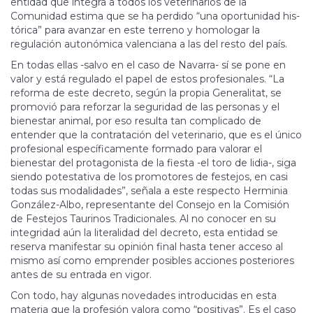
entidad que integra a todos los veterinarios de la
Comunidad estima que se ha perdido “una oportunidad his­
tó­ri­ca” para avanzar en este terreno y homologar la
regulación autonómica valenciana a las del resto del país.
En todas ellas -salvo en el caso de Navarra- sí se pone en
valor y está regulado el papel de estos profesionales. “La
reforma de este decreto, según la pro­pia Generalitat, se
promovió para reforzar la seguridad de las personas y el
bienestar animal, por eso resulta tan com­plicado de
entender que la contratación del veterinario, que es el único
profesional específicamente formado para valorar el
bienestar del pro­­tagonista de la fiesta -el toro de lidia-, siga
siendo potestativa de los promotores de festejos, en casi
todas sus modalidades”, señala a este res­pecto Herminia
González-Albo, representante del Consejo en la Comisión
de Festejos Tau­rinos Tradicionales. Al no conocer en su
integridad aún la literalidad del decreto, esta entidad se
reserva manifestar su opinión final hasta tener acceso al
mismo así como emprender posibles acciones posteriores
antes de su entrada en vigor.
Con todo, hay algunas novedades introducidas en esta
materia que la profesión valora como “positivas”. Es el caso