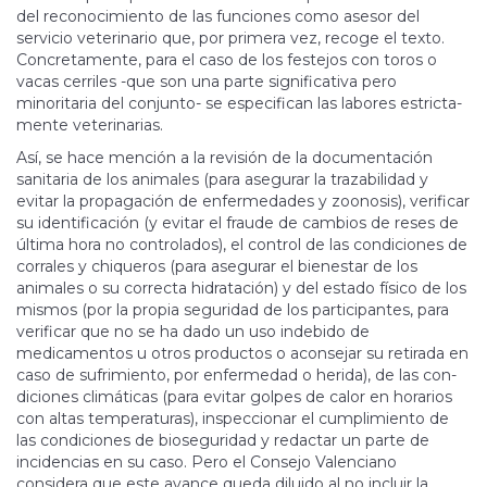
del re­conocimiento de las funciones como asesor del
servicio veterinario que, por primera vez, recoge el texto.
Concretamente, para el caso de los festejos con toros o
vacas cerriles -que son una parte significativa pero
minoritaria del conjunto- se especifican las la­bores es­tri­c­ta­
men­te ve­terinarias.
Así, se hace mención a la revisión de la documentación
sanitaria de los animales (para ase­­­gurar la tra­­za­bi­lidad y
evitar la propagación de enfermedades y zoonosis), verificar
su identificación (y evitar el fraude de cambios de reses de
última ho­ra no controlados), el control de las condiciones de
corrales y chiqueros (para asegurar el bienestar de los
animales o su correcta hidratación) y del estado físico de los
mismos (por la propia seguridad de los participantes, para
verificar que no se ha da­do un uso in­debido de
medicamentos u otros productos o aconsejar su retirada en
caso de sufrimiento, por enfermedad o herida), de las con­
diciones climáticas (para evitar golpes de calor en horarios
con altas temperaturas), inspeccionar el cumplimiento de
las con­­di­cio­nes de bioseguridad y redactar un parte de
incidencias en su caso. Pero el Consejo Valenciano
considera que este avance queda diluido al no incluir la