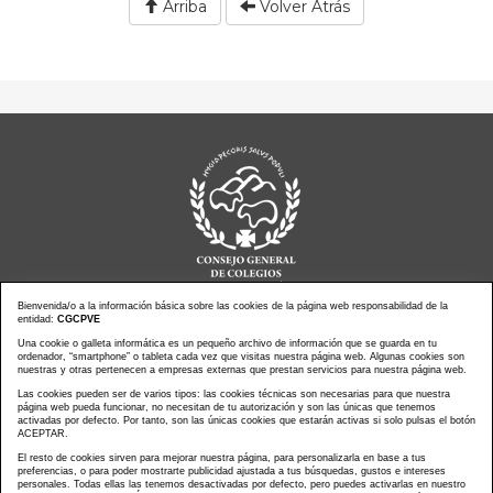
Arriba
Volver Atrás
Bienvenida/o a la información básica sobre las cookies de la página web responsabilidad de la
entidad:
CGCPVE
Noticias actualidad
Agenda de Actos
Una cookie o galleta informática es un pequeño archivo de información que se guarda en tu
ordenador, “smartphone” o tableta cada vez que visitas nuestra página web. Algunas cookies son
Revistas
PressClip
nuestras y otras pertenecen a empresas externas que prestan servicios para nuestra página web.
Multimedias
Contacto
Las cookies pueden ser de varios tipos: las cookies técnicas son necesarias para que nuestra
página web pueda funcionar, no necesitan de tu autorización y son las únicas que tenemos
Aviso Legal
Política Privacidad
activadas por defecto. Por tanto, son las únicas cookies que estarán activas si solo pulsas el botón
Política Cookies
Mapa web
ACEPTAR.
El resto de cookies sirven para mejorar nuestra página, para personalizarla en base a tus
preferencias, o para poder mostrarte publicidad ajustada a tus búsquedas, gustos e intereses
personales. Todas ellas las tenemos desactivadas por defecto, pero puedes activarlas en nuestro