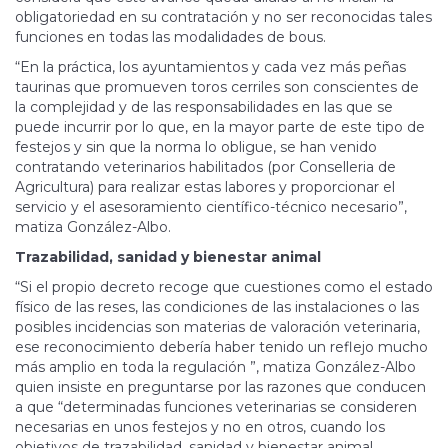
obligatoriedad en su contratación y no ser reconocidas tales
funciones en todas las modalidades de bous.
“En la práctica, los ayuntamientos y cada vez más peñas
taurinas que promueven toros cerriles son cons­cien­tes de
la com­plejidad y de las respon­sabilidades en las que se
puede incurrir por lo que, en la mayor parte de este tipo de
festejos y sin que la nor­­ma lo obligue, se han venido
contratando veterinarios habilitados (por Conselleria de
Agricultura) para realizar estas la­­bores y pro­porcionar el
servicio y el asesoramiento científico-técnico necesario”,
ma­tiza González-Albo.
Trazabilidad, sanidad y bienestar animal
“Si el propio decreto recoge que cuestiones como el estado
físico de las reses, las condiciones de las instalaciones o las
posibles incidencias son materias de va­loración veterinaria,
ese reconocimiento debería haber tenido un reflejo mucho
más amplio en toda la regulación ”, matiza González-Albo
quien insiste en preguntarse por las razones que conducen
a que “determinadas funciones veterinarias se consideren
necesarias en unos festejos y no en otros, cuando los
objetivos de trazabilidad, sanidad y bienestar animal