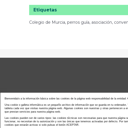
Etiquetas
Colegio de Murcia, perros guía, asociación, conven
Bienvenida/o a la información básica sobre las cookies de la página web responsabilidad de la entidad:
Una cookie o galleta informática es un pequeño archivo de información que se guarda en tu ordenador,
tableta cada vez que visitas nuestra página web. Algunas cookies son nuestras y otras pertenecen a 
que prestan servicios para nuestra página web.
Noticias actualidad
Agenda d
Las cookies pueden ser de varios tipos: las cookies técnicas son necesarias para que nuestra página
funcionar, no necesitan de tu autorización y son las únicas que tenemos activadas por defecto. Por tan
cookies que estarán activas si solo pulsas el botón ACEPTAR.