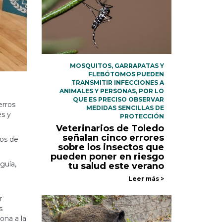
MOSQUITOS, GARRAPATAS Y
FLEBÓTOMOS PUEDEN
TRANSMITIR INFECCIONES A
ANIMALES Y PERSONAS, POR LO
QUE ES PRECISO OBSERVAR
erros
MEDIDAS SENCILLAS DE
es y
PROTECCIÓN
Veterinarios de Toledo
señalan cinco errores
ios de
sobre los insectos que
pueden poner en riesgo
guía,
tu salud este verano
Leer más >
r
s
ona a la