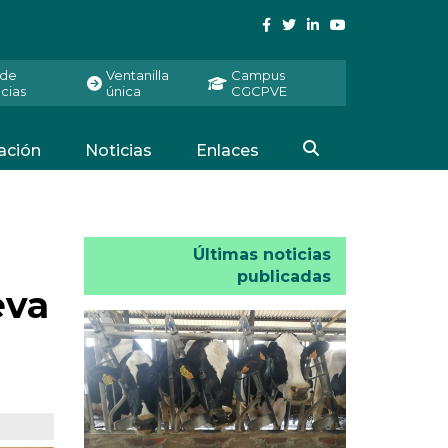
 de
Ventanilla
Campus
cias
única
CGCPVE
ación
Noticias
Enlaces
Últimas noticias
publicadas
eva