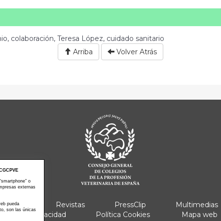
io, colaboración, Teresa López, cuidado sanitario
Arriba
Volver Atrás
CGCPVE
 “smartphone” o
empresas externas
e Actos
Revistas
PressClip
Multimedias
 web pueda
to, son las únicas
Política Privacidad
Política Cookies
Mapa web