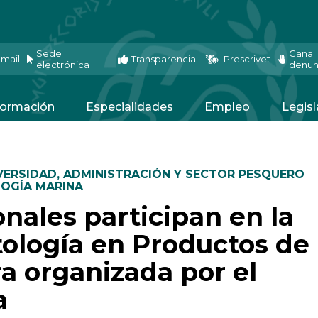
Sede
Canal
mail
Transparencia
Prescrivet
electrónica
denun
ormación
Especialidades
Empleo
Legisl
VERSIDAD
,
ADMINISTRACIÓN Y SECTOR PESQUERO
LOGÍA MARINA
nales participan en la
ología en Productos de 
a organizada por el
a