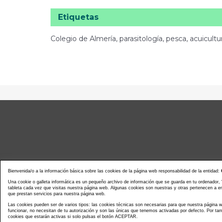
Etiquetas
Colegio de Almería, parasitología, pesca, acuicultu
Bienvenida/o a la información básica sobre las cookies de la página web responsabilidad de la entidad:
Una cookie o galleta informática es un pequeño archivo de información que se guarda en tu ordenador,
tableta cada vez que visitas nuestra página web. Algunas cookies son nuestras y otras pertenecen a 
que prestan servicios para nuestra página web.
Noticias actualidad
Agenda d
Las cookies pueden ser de varios tipos: las cookies técnicas son necesarias para que nuestra página
funcionar, no necesitan de tu autorización y son las únicas que tenemos activadas por defecto. Por tan
cookies que estarán activas si solo pulsas el botón ACEPTAR.