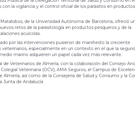
Salud Pública de la Delegación Territorial de Salud y Consumo en A
on la vigilancia y el control oficial de los parásitos en productos
 Matalobos, de la Universidad Autónoma de Barcelona, ofreció u
 nuevos retos de la parasitología en productos pesqueros y de la
alaciones acuícolas.
itado por las intervenciones pusieron de manifiesto la creciente
s veterinarios, especialmente en un contexto en el que la seguri
del medio marino adquieren un papel cada vez más relevante.
al de Veterinarios de Almería, con la colaboración del Consejo An
ón Colegial Veterinaria (OCV), AMA Seguros, el Campus de Excelen
e Almería, así como de la Consejería de Salud y Consumo y la Co
la Junta de Andalucía