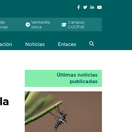
 de
Ventanilla
Campus
cias
única
CGCPVE
ación
Noticias
Enlaces
Últimas noticias
publicadas
la