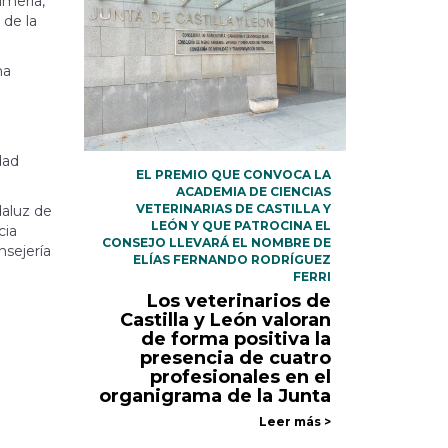
lmería,
 de la
na
dad
EL PREMIO QUE CONVOCA LA
ACADEMIA DE CIENCIAS
VETERINARIAS DE CASTILLA Y
daluz de
LEÓN Y QUE PATROCINA EL
cia
CONSEJO LLEVARÁ EL NOMBRE DE
nsejería
ELÍAS FERNANDO RODRÍGUEZ
FERRI
Los veterinarios de
Castilla y León valoran
de forma positiva la
presencia de cuatro
profesionales en el
organigrama de la Junta
Leer más >