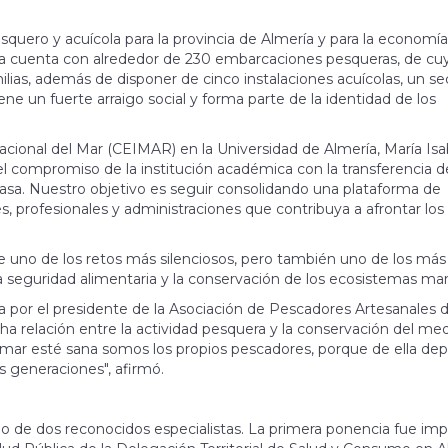
quero y acuícola para la provincia de Almería y para la economía
cia cuenta con alrededor de 230 embarcaciones pesqueras, de cu
ias, además de disponer de cinco instalaciones acuícolas, un se
 un fuerte arraigo social y forma parte de la identidad de los
cional del Mar (CEIMAR) en la Universidad de Almería, María Isa
 el compromiso de la institución académica con la transferencia d
casa. Nuestro objetivo es seguir consolidando una plataforma de
 profesionales y administraciones que contribuya a afrontar los
ye uno de los retos más silenciosos, pero también uno de los más
 la seguridad alimentaria y la conservación de los ecosistemas mar
a por el presidente de la Asociación de Pescadores Artesanales 
cha relación entre la actividad pesquera y la conservación del me
mar esté sana somos los propios pescadores, porque de ella de
as generaciones", afirmó.
rgo de dos reconocidos especialistas. La primera ponencia fue imp