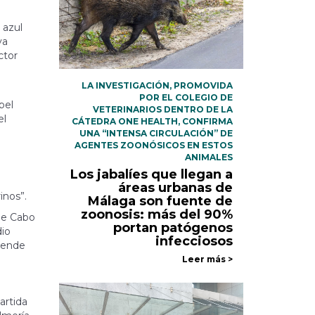
 azul
ya
ctor
LA INVESTIGACIÓN, PROMOVIDA
POR EL COLEGIO DE
bel
VETERINARIOS DENTRO DE LA
el
CÁTEDRA ONE HEALTH, CONFIRMA
UNA “INTENSA CIRCULACIÓN” DE
AGENTES ZOONÓSICOS EN ESTOS
ANIMALES
Los jabalíes que llegan a
áreas urbanas de
inos”.
Málaga son fuente de
zoonosis: más del 90%
de Cabo
portan patógenos
dio
infecciosos
pende
Leer más >
artida