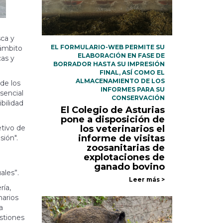
sca y
EL FORMULARIO-WEB PERMITE SU
 ámbito
ELABORACIÓN EN FASE DE
cas y
BORRADOR HASTA SU IMPRESIÓN
FINAL, ASÍ COMO EL
ALMACENAMIENTO DE LOS
de los
INFORMES PARA SU
sencial
CONSERVACIÓN
ibilidad
El Colegio de Asturias
pone a disposición de
los veterinarios el
etivo de
informe de visitas
sión".
zoosanitarias de
explotaciones de
ganado bovino
ales”.
Leer más >
ría,
narios
a
stiones