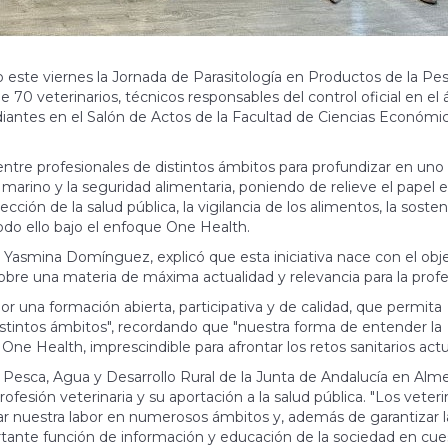
o este viernes la Jornada de Parasitología en Productos de la Pe
 70 veterinarios, técnicos responsables del control oficial en el
udiantes en el Salón de Actos de la Facultad de Ciencias Económi
tre profesionales de distintos ámbitos para profundizar en uno 
 marino y la seguridad alimentaria, poniendo de relieve el papel e
ción de la salud pública, la vigilancia de los alimentos, la sosten
todo ello bajo el enfoque One Health.
o, Yasmina Domínguez, explicó que esta iniciativa nace con el obj
obre una materia de máxima actualidad y relevancia para la profe
r una formación abierta, participativa y de calidad, que permita
stintos ámbitos", recordando que "nuestra forma de entender la
 One Health, imprescindible para afrontar los retos sanitarios actu
a, Pesca, Agua y Desarrollo Rural de la Junta de Andalucía en Alme
ofesión veterinaria y su aportación a la salud pública. "Los veteri
ar nuestra labor en numerosos ámbitos y, además de garantizar l
ante función de información y educación de la sociedad en cue