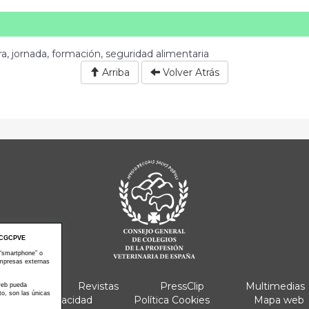
ra, jornada, formación, seguridad alimentaria
Arriba
Volver Atrás
CGCPVE
 “smartphone” o
empresas externas
e Actos
Revistas
PressClip
Multimedias
 web pueda
to, son las únicas
Política Privacidad
Política Cookies
Mapa web