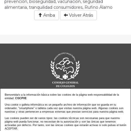
prevención, bioseguridad, vacunación, seguridad
alimentaria, tranquilidad consumidores, Rufino Álamo
Arriba
Volver Atrás
Bienvenida/o a la información básica sobre las cookies de la página web responsabilidad de la
entidad:
CGCPVE
Una cookie o galleta informática es un pequeño archivo de información que se guarda en tu
Noticias actualidad
Agenda de Actos
ordenador, “smartphone” o tableta cada vez que visitas nuestra página web. Algunas cookies son
Revistas
PressClip
nuestras y otras pertenecen a empresas externas que prestan servicios para nuestra página web.
Multimedias
Contacto
Las cookies pueden ser de varios tipos: las cookies técnicas son necesarias para que nuestra
página web pueda funcionar, no necesitan de tu autorización y son las únicas que tenemos
Aviso Legal
Política Privacidad
activadas por defecto. Por tanto, son las únicas cookies que estarán activas si solo pulsas el botón
Política Cookies
Mapa web
ACEPTAR.