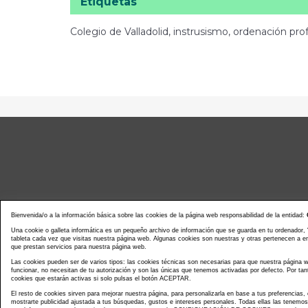
Etiquetas
Colegio de Valladolid, instrusismo, ordenación prof
Bienvenida/o a la información básica sobre las cookies de la página web responsabilidad de la entidad:
Una cookie o galleta informática es un pequeño archivo de información que se guarda en tu ordenador,
tableta cada vez que visitas nuestra página web. Algunas cookies son nuestras y otras pertenecen a 
que prestan servicios para nuestra página web.
Noticias actualidad
Agenda d
Las cookies pueden ser de varios tipos: las cookies técnicas son necesarias para que nuestra página
funcionar, no necesitan de tu autorización y son las únicas que tenemos activadas por defecto. Por tan
cookies que estarán activas si solo pulsas el botón ACEPTAR.
El resto de cookies sirven para mejorar nuestra página, para personalizarla en base a tus preferencias,
mostrarte publicidad ajustada a tus búsquedas, gustos e intereses personales. Todas ellas las tenemo