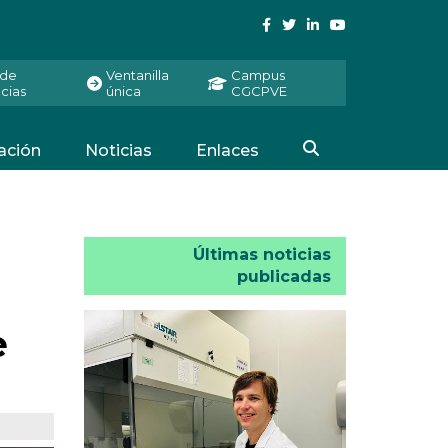
 de
Ventanilla
Campus
cias
única
CGCPVE
ación
Noticias
Enlaces
Últimas noticias
publicadas
e