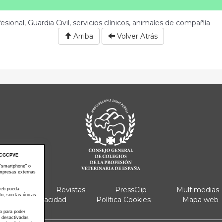
esional, Guardia Civil, servicios clínicos, animales de compañía
Arriba
Volver Atrás
CGCPVE
 “smartphone” o
empresas externas
e Actos
Revistas
PressClip
Multimedias
 web pueda
to, son las únicas
Política Privacidad
Política Cookies
Mapa web
 o para poder
s desactivadas