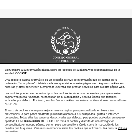
Bienvenida/o a la información básica sobre las cookies de la página web responsabilidad de la
entidad:
CGCPVE
Una cookie o galleta informática es un pequeño archivo de información que se guarda en tu
Noticias actualidad
Agenda de Actos
ordenador, “smartphone” o tableta cada vez que visitas nuestra página web. Algunas cookies son
Revistas
PressClip
nuestras y otras pertenecen a empresas externas que prestan servicios para nuestra página web.
Multimedias
Contacto
Las cookies pueden ser de varios tipos: las cookies técnicas son necesarias para que nuestra
página web pueda funcionar, no necesitan de tu autorización y son las únicas que tenemos
Aviso Legal
Política Privacidad
activadas por defecto. Por tanto, son las únicas cookies que estarán activas si solo pulsas el botón
Política Cookies
Mapa web
ACEPTAR.
El resto de cookies sirven para mejorar nuestra página, para personalizarla en base a tus
preferencias, o para poder mostrarte publicidad ajustada a tus búsquedas, gustos e intereses
personales. Todas ellas las tenemos desactivadas por defecto, pero puedes activarlas en nuestro
apartado CONFIGURACIÓN DE COOKIES: toma el control y disfruta de una navegación
personalizada en nuestra página, con un paso tan sencillo y rápido como la marcación de las
Copyright © CONSEJO GENERAL DE COLEGIOS DE LA
casillas que tú quieras. Para más información sobre las cookies que utilizamos, lea nuestra
Política
de cookies