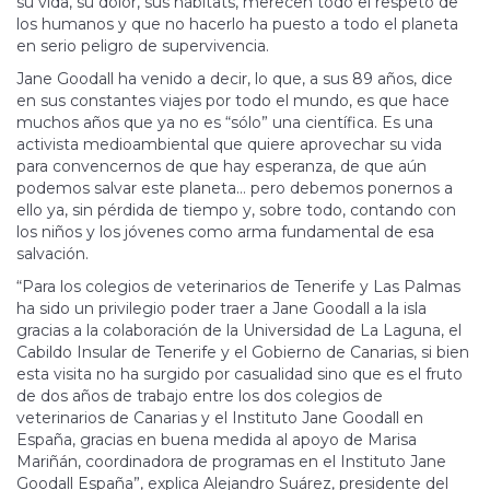
su vida, su dolor, sus hábitats, merecen todo el respeto de
los humanos y que no hacerlo ha puesto a todo el planeta
en serio peligro de supervivencia.
Jane Goodall ha venido a decir, lo que, a sus 89 años, dice
en sus constantes viajes por todo el mundo, es que hace
muchos años que ya no es “sólo” una científica. Es una
activista medioambiental que quiere aprovechar su vida
para convencernos de que hay esperanza, de que aún
podemos salvar este planeta… pero debemos ponernos a
ello ya, sin pérdida de tiempo y, sobre todo, contando con
los niños y los jóvenes como arma fundamental de esa
salvación.
“Para los colegios de veterinarios de Tenerife y Las Palmas
ha sido un privilegio poder traer a Jane Goodall a la isla
gracias a la colaboración de la Universidad de La Laguna, el
Cabildo Insular de Tenerife y el Gobierno de Canarias, si bien
esta visita no ha surgido por casualidad sino que es el fruto
de dos años de trabajo entre los dos colegios de
veterinarios de Canarias y el Instituto Jane Goodall en
España, gracias en buena medida al apoyo de Marisa
Mariñán, coordinadora de programas en el Instituto Jane
Goodall España”, explica Alejandro Suárez, presidente del