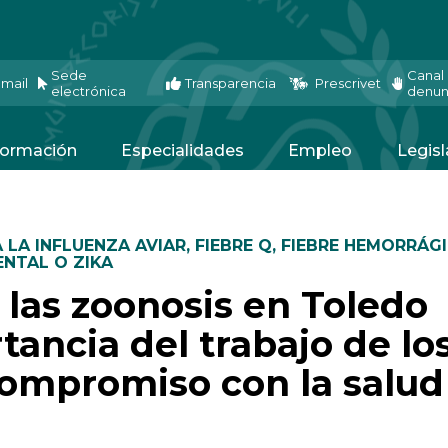
Sede
Canal
mail
Transparencia
Prescrivet
electrónica
denun
ormación
Especialidades
Empleo
Legisl
 LA INFLUENZA AVIAR
,
FIEBRE Q
,
FIEBRE HEMORRÁGI
ENTAL O ZIKA
 las zoonosis en Toledo
tancia del trabajo de lo
 compromiso con la salud