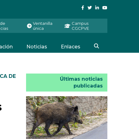
 de
Ventanilla
Campus
cias
única
CGCPVE
ación
Noticias
Enlaces
CA DE
Últimas noticias
publicadas
s