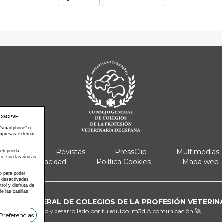
CGCPVE
 “smartphone” o
empresas externas
e Actos
Revistas
PressClip
Multimedias
 web pueda
to, son las únicas
Política Privacidad
Política Cookies
Mapa web
 o para poder
s desactivadas
ol y disfruta de
e las casillas
ONSEJO GENERAL DE COLEGIOS DE LA PROFESIÓN VETERIN
Diseñado y desarrollado por tu equipo
Im3diA comunicación 🚀
Preferencias