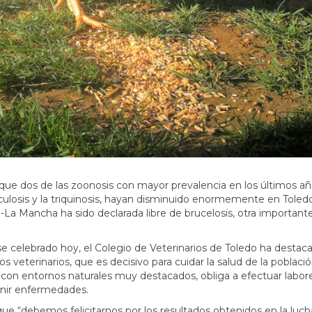
ra que dos de las zoonosis con mayor prevalencia en los últimos a
rculosis y la triquinosis, hayan disminuido enormemente en Toled
a-La Mancha ha sido declarada libre de brucelosis, otra important
se celebrado hoy, el Colegio de Veterinarios de Toledo ha destaca
 veterinarios, que es decisivo para cuidar la salud de la població
con entornos naturales muy destacados, obliga a efectuar labor
evenir enfermedades.
que “debemos felicitarnos por los resultados obtenidos en la luch