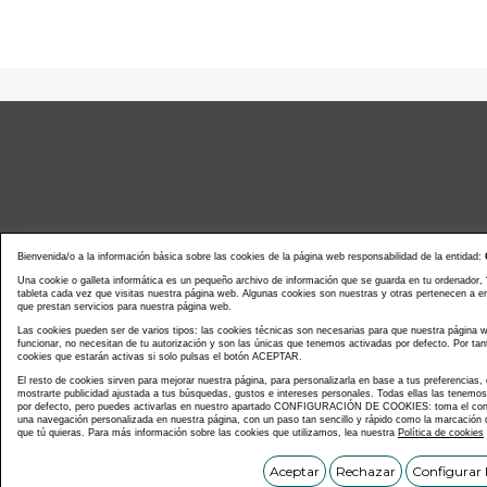
Bienvenida/o a la información básica sobre las cookies de la página web responsabilidad de la entidad:
Una cookie o galleta informática es un pequeño archivo de información que se guarda en tu ordenador,
tableta cada vez que visitas nuestra página web. Algunas cookies son nuestras y otras pertenecen a 
que prestan servicios para nuestra página web.
Noticias actualidad
Agenda d
Las cookies pueden ser de varios tipos: las cookies técnicas son necesarias para que nuestra página
funcionar, no necesitan de tu autorización y son las únicas que tenemos activadas por defecto. Por tan
cookies que estarán activas si solo pulsas el botón ACEPTAR.
El resto de cookies sirven para mejorar nuestra página, para personalizarla en base a tus preferencias,
mostrarte publicidad ajustada a tus búsquedas, gustos e intereses personales. Todas ellas las tenemo
por defecto, pero puedes activarlas en nuestro apartado CONFIGURACIÓN DE COOKIES: toma el contr
una navegación personalizada en nuestra página, con un paso tan sencillo y rápido como la marcación d
que tú quieras. Para más información sobre las cookies que utilizamos, lea nuestra
Política de cookies
Copyright © C
Aceptar
Rechazar
Configurar 