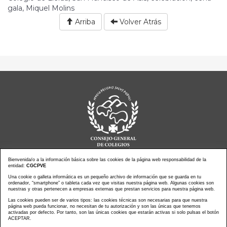
gala, Miquel Molins
Arriba
Volver Atrás
Bienvenida/o a la información básica sobre las cookies de la página web responsabilidad de la
entidad:
CGCPVE
Una cookie o galleta informática es un pequeño archivo de información que se guarda en tu
Noticias actualidad
Agenda de Actos
ordenador, “smartphone” o tableta cada vez que visitas nuestra página web. Algunas cookies son
Revistas
PressClip
nuestras y otras pertenecen a empresas externas que prestan servicios para nuestra página web.
Multimedias
Contacto
Las cookies pueden ser de varios tipos: las cookies técnicas son necesarias para que nuestra
página web pueda funcionar, no necesitan de tu autorización y son las únicas que tenemos
Aviso Legal
Política Privacidad
activadas por defecto. Por tanto, son las únicas cookies que estarán activas si solo pulsas el botón
Política Cookies
Mapa web
ACEPTAR.