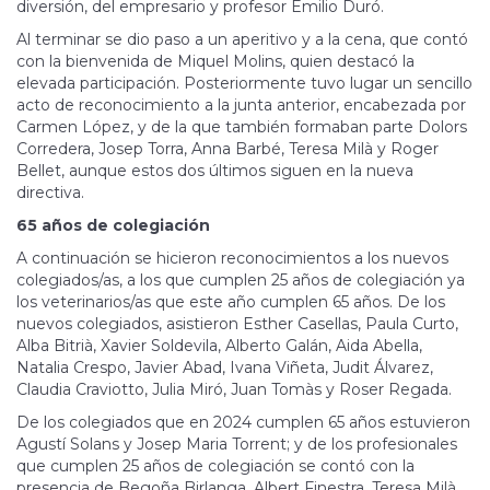
diversión, del empresario y profesor Emilio Duró.
Al terminar se dio paso a un aperitivo y a la cena, que contó
con la bienvenida de Miquel Molins, quien destacó la
elevada participación. Posteriormente tuvo lugar un sencillo
acto de reconocimiento a la junta anterior, encabezada por
Carmen López, y de la que también formaban parte Dolors
Corredera, Josep Torra, Anna Barbé, Teresa Milà y Roger
Bellet, aunque estos dos últimos siguen en la nueva
directiva.
65 años de colegiación
A continuación se hicieron reconocimientos a los nuevos
colegiados/as, a los que cumplen 25 años de colegiación ya
los veterinarios/as que este año cumplen 65 años. De los
nuevos colegiados, asistieron Esther Casellas, Paula Curto,
Alba Bitrià, Xavier Soldevila, Alberto Galán, Aida Abella,
Natalia Crespo, Javier Abad, Ivana Viñeta, Judit Álvarez,
Claudia Craviotto, Julia Miró, Juan Tomàs y Roser Regada.
De los colegiados que en 2024 cumplen 65 años estuvieron
Agustí Solans y Josep Maria Torrent; y de los profesionales
que cumplen 25 años de colegiación se contó con la
presencia de Begoña Birlanga, Albert Finestra, Teresa Milà,