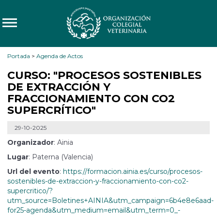
Portada
>
Agenda de Actos
CURSO: "PROCESOS SOSTENIBLES
DE EXTRACCIÓN Y
FRACCIONAMIENTO CON CO2
SUPERCRÍTICO"
29-10-2025
Organizador
: Ainia
Lugar
: Paterna (Valencia)
Url del evento
:
https://formacion.ainia.es/curso/procesos-
sostenibles-de-extraccion-y-fraccionamiento-con-co2-
supercritico/?
utm_source=Boletines+AINIA&utm_campaign=6b4e8e6aad-
for25-agenda&utm_medium=email&utm_term=0_-