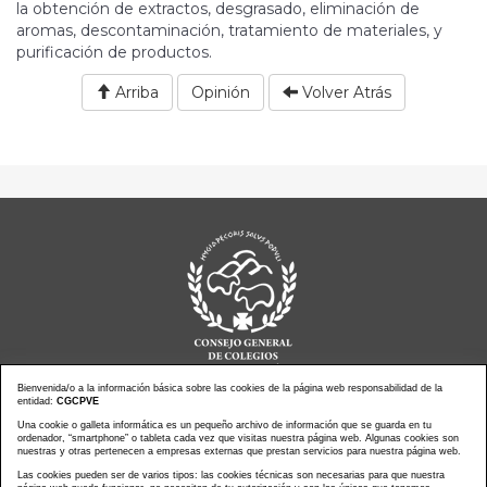
la obtención de extractos, desgrasado, eliminación de
aromas, descontaminación, tratamiento de materiales, y
purificación de productos.
Arriba
Opinión
Volver Atrás
Bienvenida/o a la información básica sobre las cookies de la página web responsabilidad de la
entidad:
CGCPVE
Noticias actualidad
Una cookie o galleta informática es un pequeño archivo de información que se guarda en tu
Agenda de Actos
ordenador, “smartphone” o tableta cada vez que visitas nuestra página web. Algunas cookies son
Revistas
PressClip
nuestras y otras pertenecen a empresas externas que prestan servicios para nuestra página web.
Multimedias
Contacto
Las cookies pueden ser de varios tipos: las cookies técnicas son necesarias para que nuestra