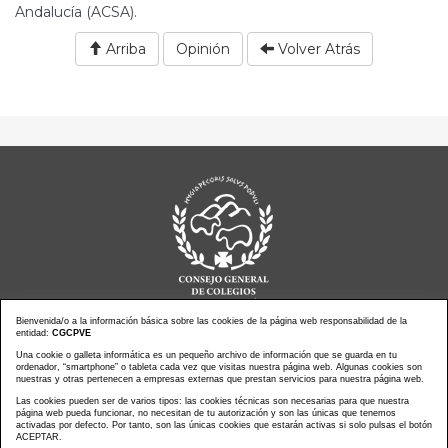
Andalucía (ACSA).
Arriba
Opinión
Volver Atrás
Bienvenida/o a la información básica sobre las cookies de la página web responsabilidad de la
entidad:
CGCPVE
Noticias actualidad
Una cookie o galleta informática es un pequeño archivo de información que se guarda en tu
Agenda de Actos
ordenador, “smartphone” o tableta cada vez que visitas nuestra página web. Algunas cookies son
Revistas
PressClip
nuestras y otras pertenecen a empresas externas que prestan servicios para nuestra página web.
Multimedias
Contacto
Las cookies pueden ser de varios tipos: las cookies técnicas son necesarias para que nuestra
página web pueda funcionar, no necesitan de tu autorización y son las únicas que tenemos
Aviso Legal
Política Privacidad
activadas por defecto. Por tanto, son las únicas cookies que estarán activas si solo pulsas el botón
Política Cookies
Mapa web
ACEPTAR.