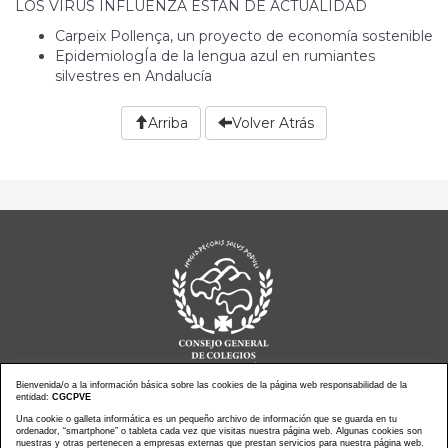
LOS VIRUS INFLUENZA ESTÁN DE ACTUALIDAD
Carpeix Pollença, un proyecto de economía sostenible
EpidemiologÍa de la lengua azul en rumiantes
silvestres en Andalucía
Arriba
Volver Atrás
Bienvenida/o a la información básica sobre las cookies de la página web responsabilidad de la
entidad:
CGCPVE
Una cookie o galleta informática es un pequeño archivo de información que se guarda en tu
Noticias actualidad
Agenda de Actos
ordenador, “smartphone” o tableta cada vez que visitas nuestra página web. Algunas cookies son
Revistas
PressClip
nuestras y otras pertenecen a empresas externas que prestan servicios para nuestra página web.