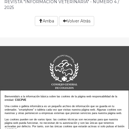
REVISTA "INFORMACIÓN VETERINARIA" - NÚMERO 4 /
2025
Arriba
Volver Atrás
Bienvenida/o a la información básica sobre las cookies de la página web responsabilidad de la
entidad:
CGCPVE
Una cookie o galleta informática es un pequeño archivo de información que se guarda en tu
Noticias actualidad
Agenda de Actos
ordenador, “smartphone” o tableta cada vez que visitas nuestra página web. Algunas cookies son
Revistas
PressClip
nuestras y otras pertenecen a empresas externas que prestan servicios para nuestra página web.
Multimedias
Contacto
Las cookies pueden ser de varios tipos: las cookies técnicas son necesarias para que nuestra
página web pueda funcionar, no necesitan de tu autorización y son las únicas que tenemos
Aviso Legal
Política Privacidad
activadas por defecto. Por tanto, son las únicas cookies que estarán activas si solo pulsas el botón