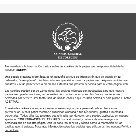
Bienvenida/o a la información básica sobre las cookies de la página web responsabilidad de la
entidad:
CGCPVE
Noticias actualidad
Una cookie o galleta informática es un pequeño archivo de información que se guarda en tu
Agenda de Actos
ordenador, “smartphone” o tableta cada vez que visitas nuestra página web. Algunas cookies son
Revistas
PressClip
nuestras y otras pertenecen a empresas externas que prestan servicios para nuestra página web.
Multimedias
Contacto
Las cookies pueden ser de varios tipos: las cookies técnicas son necesarias para que nuestra
página web pueda funcionar, no necesitan de tu autorización y son las únicas que tenemos
Aviso Legal
Política Privacidad
activadas por defecto. Por tanto, son las únicas cookies que estarán activas si solo pulsas el botón
Política Cookies
Mapa web
ACEPTAR.
El resto de cookies sirven para mejorar nuestra página, para personalizarla en base a tus
preferencias, o para poder mostrarte publicidad ajustada a tus búsquedas, gustos e intereses
personales. Todas ellas las tenemos desactivadas por defecto, pero puedes activarlas en nuestro
apartado CONFIGURACIÓN DE COOKIES: toma el control y disfruta de una navegación
personalizada en nuestra página, con un paso tan sencillo y rápido como la marcación de las
Copyright © CONSEJO GENERAL DE COLEGIOS DE LA
casillas que tú quieras. Para más información sobre las cookies que utilizamos, lea nuestra
Política
de cookies
PROFESIÓN VETERINARIA DE ESPAÑA