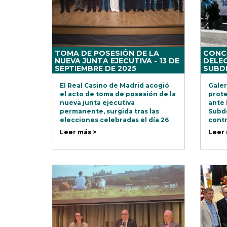
TOMA DE POSESIÓN DE LA
CONC
NUEVA JUNTA EJECUTIVA - 13 DE
DELEG
SEPTIEMBRE DE 2025
SUBD
GOBIE
2025
El Real Casino de Madrid acogió
Galer
el acto de toma de posesión de la
prote
nueva junta ejecutiva
ante 
permanente, surgida tras las
Subde
elecciones celebradas el día 26
contr
de julio.
reivi
Leer más >
Leer 
sanit
compr