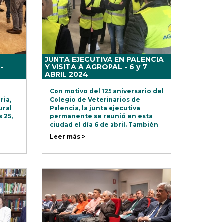
JUNTA EJECUTIVA EN PALENCIA
-
Y VISITA A AGROPAL - 6 y 7
ABRIL 2024
Con motivo del 125 aniversario del
ria,
Colegio de Veterinarios de
ural
Palencia, la junta ejecutiva
s 25,
permanente se reunió en esta
ciudad el día 6 de abril. También
visitó la sede central de Agropal
Leer más >
Grupo Alimentario y su planta de
nutrición animal en Villoldo.