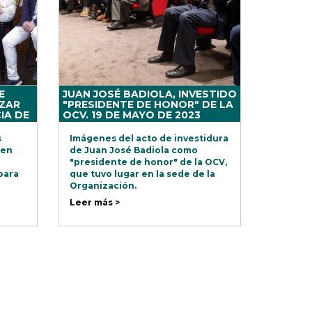
E
JUAN JOSÉ BADIOLA, INVESTIDO
ÁZAR
"PRESIDENTE DE HONOR" DE LA
IA DE
OCV. 19 DE MAYO DE 2023
A Y
s
Imágenes del acto de investidura
 en
de Juan José Badiola como
"presidente de honor" de la OCV,
para
que tuvo lugar en la sede de la
Organización.
r
Leer más >
a
os a