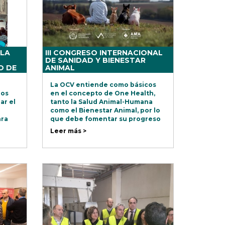
 LA
III CONGRESO INTERNACIONAL
DE SANIDAD Y BIENESTAR
O DE
ANIMAL
La OCV entiende como básicos
ios
en el concepto de One Health,
ar el
tanto la Salud Animal-Humana
como el Bienestar Animal, por lo
ara
que debe fomentar su progreso
nes
Científico-Técnico y mostrar la
Leer más >
 el
importancia que en su desarrollo
tiene la actividad veterinaria.