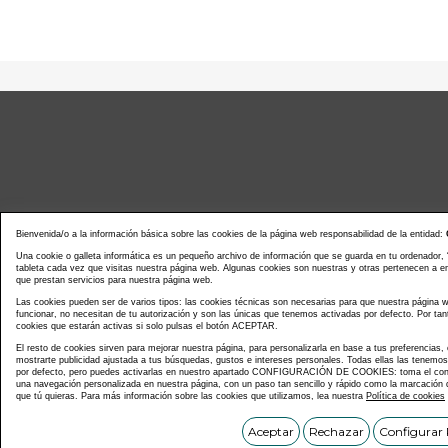
Bienvenida/o a la información básica sobre las cookies de la página web responsabilidad de la entidad:
Una cookie o galleta informática es un pequeño archivo de información que se guarda en tu ordenador,
tableta cada vez que visitas nuestra página web. Algunas cookies son nuestras y otras pertenecen a 
que prestan servicios para nuestra página web.
Noticias actualidad
Agenda d
Las cookies pueden ser de varios tipos: las cookies técnicas son necesarias para que nuestra página
funcionar, no necesitan de tu autorización y son las únicas que tenemos activadas por defecto. Por tan
cookies que estarán activas si solo pulsas el botón ACEPTAR.
El resto de cookies sirven para mejorar nuestra página, para personalizarla en base a tus preferencias,
mostrarte publicidad ajustada a tus búsquedas, gustos e intereses personales. Todas ellas las tenemo
por defecto, pero puedes activarlas en nuestro apartado CONFIGURACIÓN DE COOKIES: toma el contr
una navegación personalizada en nuestra página, con un paso tan sencillo y rápido como la marcación d
que tú quieras. Para más información sobre las cookies que utilizamos, lea nuestra
Política de cookies
Copyright © C
Aceptar
Rechazar
Configurar 