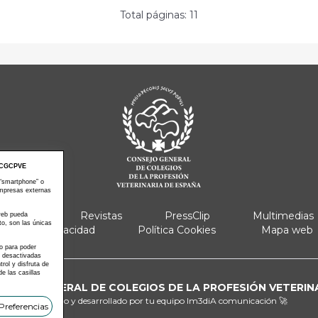
Total páginas: 11
CGCPVE
 “smartphone” o
empresas externas
e Actos
Revistas
PressClip
Multimedias
 web pueda
to, son las únicas
Política Privacidad
Política Cookies
Mapa web
 o para poder
s desactivadas
ol y disfruta de
e las casillas
ONSEJO GENERAL DE COLEGIOS DE LA PROFESIÓN VETERIN
Diseñado y desarrollado por tu equipo
Im3diA comunicación 🚀
Preferencias