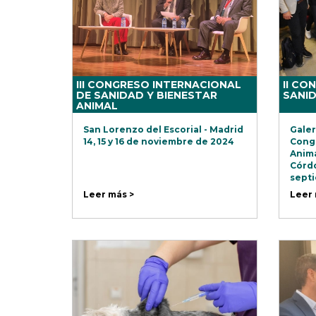
III CONGRESO INTERNACIONAL
II CO
DE SANIDAD Y BIENESTAR
SANID
ANIMAL
San Lorenzo del Escorial - Madrid
Galer
14, 15 y 16 de noviembre de 2024
Congr
Anima
Córdo
septi
Leer más >
Leer 