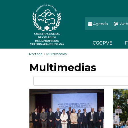
Agenda
Web
CGCPVE
F
Portada
>
Multimedias
Multimedias