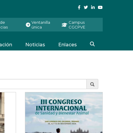
 de
Ventanilla
Campus
cias
única
CGCPVE
ación
Noticias
Enlaces