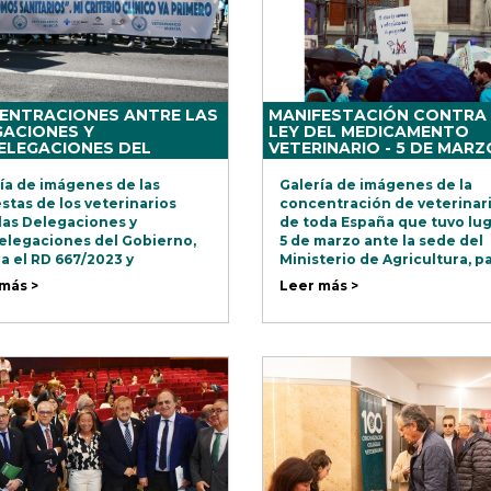
ENTRACIONES ANTRE LAS
MANIFESTACIÓN CONTRA
ACIONES Y
LEY DEL MEDICAMENTO
ELEGACIONES DEL
VETERINARIO - 5 DE MARZ
RNO - 26 DE MARZO DE
2025 - MADRID
ía de imágenes de las
Galería de imágenes de la
stas de los veterinarios
concentración de veterinar
las Delegaciones y
de toda España que tuvo lug
legaciones del Gobierno,
5 de marzo ante la sede del
a el RD 667/2023 y
Ministerio de Agricultura, p
ndicando la condición
protestar por las restriccio
más >
Leer más >
aria de la profesión y su
de la nueva normativa sobre
omiso con la salud pública.
medicamento.