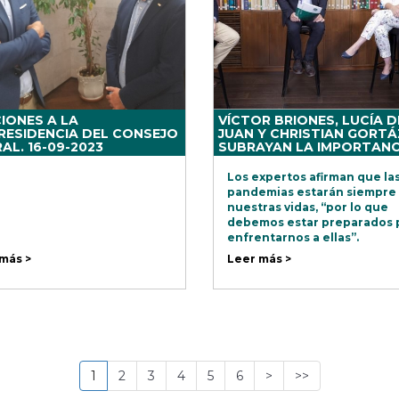
IONES A LA
VÍCTOR BRIONES, LUCÍA D
RESIDENCIA DEL CONSEJO
JUAN Y CHRISTIAN GORT
AL. 16-09-2023
SUBRAYAN LA IMPORTANC
LOS PLANES DE VIGILANCI
CONTINGENCIA
Los expertos afirman que la
pandemias estarán siempre
nuestras vidas, “por lo que
debemos estar preparados 
enfrentarnos a ellas”.
“Las pandemias van a forma
más >
Leer más >
parte de nuestra vida. Es un
realidad y debemos estar
preparados para enfrentarn
1
2
3
4
5
6
>
>>