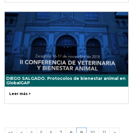
DIEGO SALGADO. Protocolos de bienestar animal en
GlobalGAP
Leer más >
<<
<
4
5
6
7
8
9
10
11
>