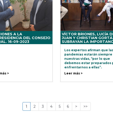
IONES A LA
VÍCTOR BRIONES, LUCÍA D
RESIDENCIA DEL CONSEJO
JUAN Y CHRISTIAN GORT
AL. 16-09-2023
SUBRAYAN LA IMPORTANC
LOS PLANES DE VIGILANCI
CONTINGENCIA
Los expertos afirman que la
pandemias estarán siempre
nuestras vidas, “por lo que
debemos estar preparados 
enfrentarnos a ellas”.
“Las pandemias van a forma
más >
Leer más >
parte de nuestra vida. Es un
realidad y debemos estar
preparados para enfrentarn
1
2
3
4
5
6
>
>>