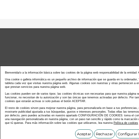
Bienvenida/o a la información básica sobre las cookies de la página web responsabilidad de la entidad:
Una cookie o galleta informática es un pequeño archivo de información que se guarda en tu ordenador,
tableta cada vez que visitas nuestra página web. Algunas cookies son nuestras y otras pertenecen a 
que prestan servicios para nuestra página web.
Noticias actualidad
Agenda d
Las cookies pueden ser de varios tipos: las cookies técnicas son necesarias para que nuestra página
funcionar, no necesitan de tu autorización y son las únicas que tenemos activadas por defecto. Por tan
cookies que estarán activas si solo pulsas el botón ACEPTAR.
El resto de cookies sirven para mejorar nuestra página, para personalizarla en base a tus preferencias,
mostrarte publicidad ajustada a tus búsquedas, gustos e intereses personales. Todas ellas las tenemo
por defecto, pero puedes activarlas en nuestro apartado CONFIGURACIÓN DE COOKIES: toma el contr
una navegación personalizada en nuestra página, con un paso tan sencillo y rápido como la marcación d
que tú quieras. Para más información sobre las cookies que utilizamos, lea nuestra
Política de cookies
Copyright © C
Aceptar
Rechazar
Configurar 