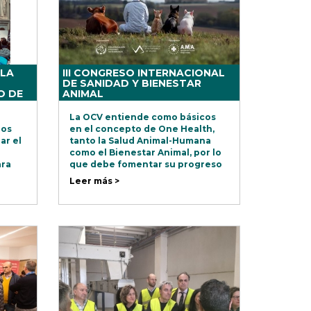
 LA
III CONGRESO INTERNACIONAL
DE SANIDAD Y BIENESTAR
O DE
ANIMAL
La OCV entiende como básicos
ios
en el concepto de One Health,
ar el
tanto la Salud Animal-Humana
como el Bienestar Animal, por lo
ara
que debe fomentar su progreso
nes
Científico-Técnico y mostrar la
Leer más >
 el
importancia que en su desarrollo
tiene la actividad veterinaria.