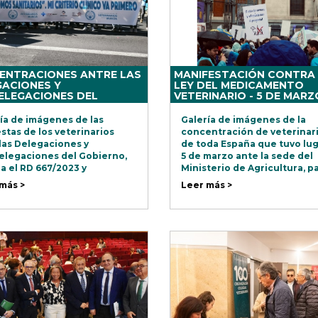
ENTRACIONES ANTRE LAS
MANIFESTACIÓN CONTRA
ACIONES Y
LEY DEL MEDICAMENTO
ELEGACIONES DEL
VETERINARIO - 5 DE MARZ
RNO - 26 DE MARZO DE
2025 - MADRID
ía de imágenes de las
Galería de imágenes de la
stas de los veterinarios
concentración de veterinar
las Delegaciones y
de toda España que tuvo lug
legaciones del Gobierno,
5 de marzo ante la sede del
a el RD 667/2023 y
Ministerio de Agricultura, p
ndicando la condición
protestar por las restriccio
más >
Leer más >
aria de la profesión y su
de la nueva normativa sobre
omiso con la salud pública.
medicamento.