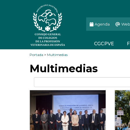
Agenda
Web
CGCPVE
F
Portada
>
Multimedias
Multimedias