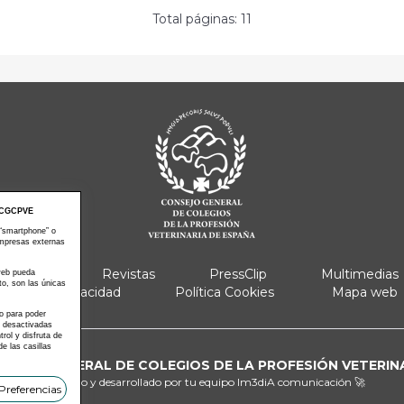
Total páginas: 11
CGCPVE
 “smartphone” o
empresas externas
e Actos
Revistas
PressClip
Multimedias
 web pueda
to, son las únicas
Política Privacidad
Política Cookies
Mapa web
 o para poder
s desactivadas
ol y disfruta de
e las casillas
ONSEJO GENERAL DE COLEGIOS DE LA PROFESIÓN VETERIN
Diseñado y desarrollado por tu equipo
Im3diA comunicación 🚀
Preferencias