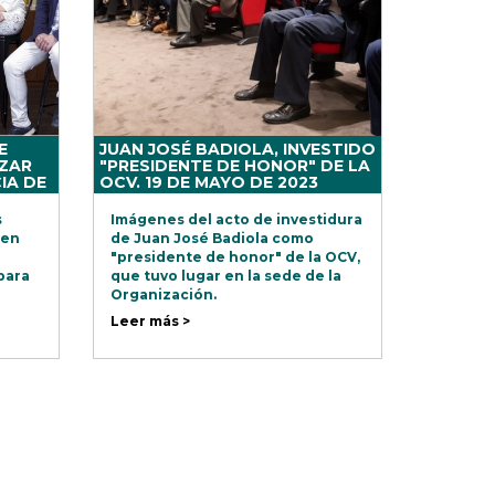
E
JUAN JOSÉ BADIOLA, INVESTIDO
ÁZAR
"PRESIDENTE DE HONOR" DE LA
IA DE
OCV. 19 DE MAYO DE 2023
A Y
s
Imágenes del acto de investidura
 en
de Juan José Badiola como
"presidente de honor" de la OCV,
para
que tuvo lugar en la sede de la
Organización.
r
Leer más >
a
os a