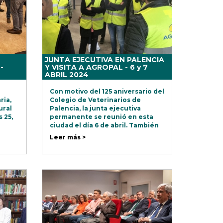
JUNTA EJECUTIVA EN PALENCIA
-
Y VISITA A AGROPAL - 6 y 7
ABRIL 2024
Con motivo del 125 aniversario del
ria,
Colegio de Veterinarios de
ural
Palencia, la junta ejecutiva
s 25,
permanente se reunió en esta
ciudad el día 6 de abril. También
visitó la sede central de Agropal
Leer más >
Grupo Alimentario y su planta de
nutrición animal en Villoldo.