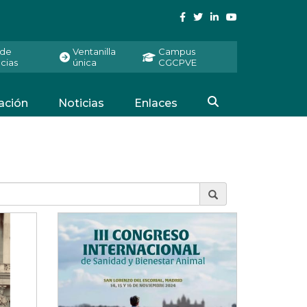
 de
Ventanilla
Campus
cias
única
CGCPVE
ación
Noticias
Enlaces