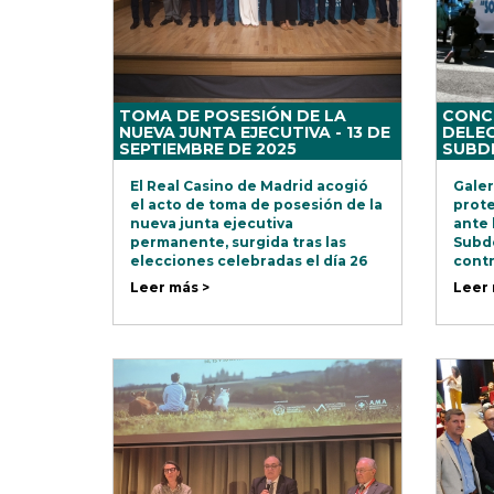
TOMA DE POSESIÓN DE LA
CONC
NUEVA JUNTA EJECUTIVA - 13 DE
DELEG
SEPTIEMBRE DE 2025
SUBD
GOBIE
2025
El Real Casino de Madrid acogió
Galer
el acto de toma de posesión de la
prote
nueva junta ejecutiva
ante 
permanente, surgida tras las
Subde
elecciones celebradas el día 26
contr
de julio.
reivi
Leer más >
Leer 
sanit
compr