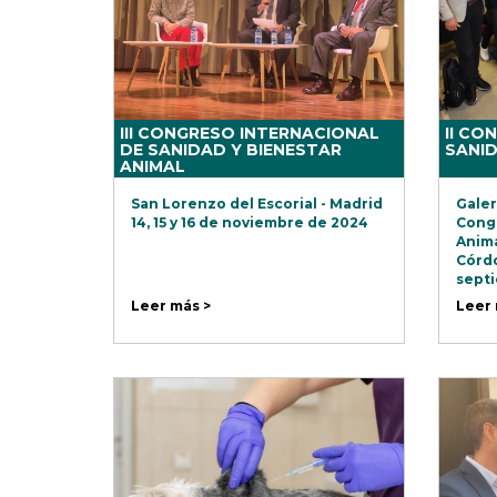
III CONGRESO INTERNACIONAL
II CO
DE SANIDAD Y BIENESTAR
SANID
ANIMAL
San Lorenzo del Escorial - Madrid
Galer
14, 15 y 16 de noviembre de 2024
Congr
Anima
Córdo
septi
Leer más >
Leer 