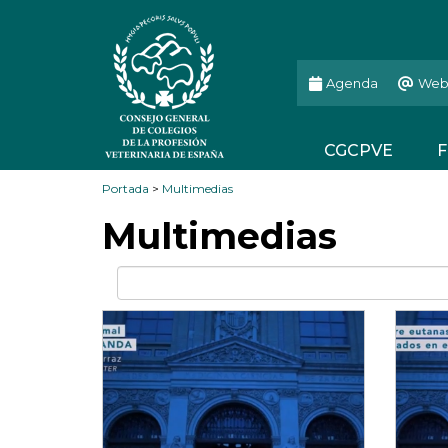
Agenda
Web
CGCPVE
F
Portada
>
Multimedias
Multimedias