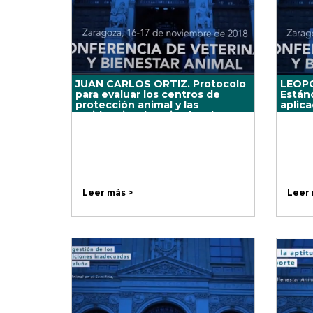
JUAN CARLOS ORTIZ. Protocolo
LEOP
para evaluar los centros de
Estánd
protección animal y las
aplica
residencias de animales de
34700
compañía.
MANA
Leer más >
Leer 