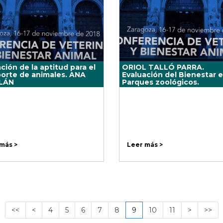
ción de la aptitud para el
ORIOL TALLÓ PARRA.
porte de animales. ANA
Evaluación del Bienestar 
LÁN
Parques zoológicos.
más >
Leer más >
<<
<
4
5
6
7
8
9
10
11
>
>>