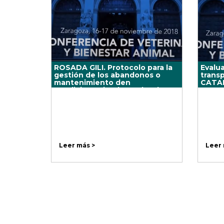
ROSADA GILI. Protocolo para la
Evalua
gestión de los abandonos o
trans
mantenimiento den
CATA
condiciones inadecuadas de
bienestar animal de équidos en
Cataluña.
Leer más >
Leer 