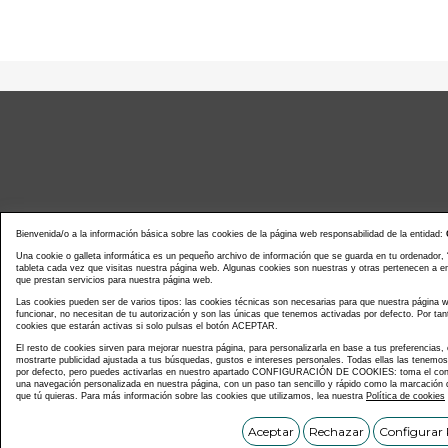
Bienvenida/o a la información básica sobre las cookies de la página web responsabilidad de la entidad:
Una cookie o galleta informática es un pequeño archivo de información que se guarda en tu ordenador,
tableta cada vez que visitas nuestra página web. Algunas cookies son nuestras y otras pertenecen a 
que prestan servicios para nuestra página web.
Noticias actualidad
Agenda d
Las cookies pueden ser de varios tipos: las cookies técnicas son necesarias para que nuestra página
funcionar, no necesitan de tu autorización y son las únicas que tenemos activadas por defecto. Por tan
cookies que estarán activas si solo pulsas el botón ACEPTAR.
El resto de cookies sirven para mejorar nuestra página, para personalizarla en base a tus preferencias,
mostrarte publicidad ajustada a tus búsquedas, gustos e intereses personales. Todas ellas las tenemo
por defecto, pero puedes activarlas en nuestro apartado CONFIGURACIÓN DE COOKIES: toma el contr
una navegación personalizada en nuestra página, con un paso tan sencillo y rápido como la marcación d
que tú quieras. Para más información sobre las cookies que utilizamos, lea nuestra
Política de cookies
Copyright © C
Aceptar
Rechazar
Configurar 