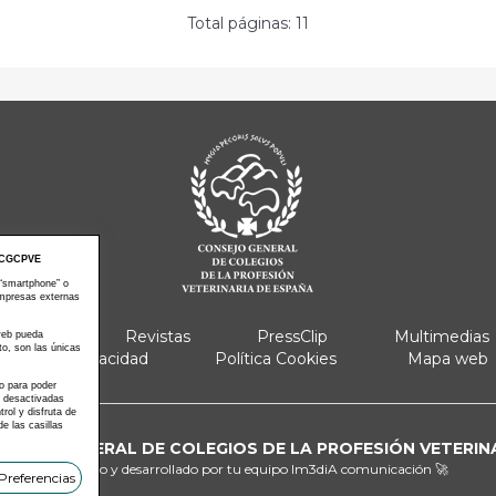
Total páginas: 11
CGCPVE
 “smartphone” o
empresas externas
e Actos
Revistas
PressClip
Multimedias
 web pueda
to, son las únicas
Política Privacidad
Política Cookies
Mapa web
 o para poder
s desactivadas
ol y disfruta de
e las casillas
ONSEJO GENERAL DE COLEGIOS DE LA PROFESIÓN VETERIN
Diseñado y desarrollado por tu equipo
Im3diA comunicación 🚀
Preferencias