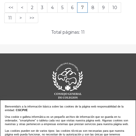
<<
<
2
3
4
5
6
7
8
9
10
11
>
>>
Total páginas: 11
Bienvenida/o a la información básica sobre las cookies de la página web responsabilidad de la
entidad:
CGCPVE
Una cookie o galleta informática es un pequeño archivo de información que se guarda en tu
Noticias actualidad
Agenda de Actos
ordenador, “smartphone” o tableta cada vez que visitas nuestra página web. Algunas cookies son
Revistas
PressClip
nuestras y otras pertenecen a empresas externas que prestan servicios para nuestra página web.
Multimedias
Contacto
Las cookies pueden ser de varios tipos: las cookies técnicas son necesarias para que nuestra
página web pueda funcionar, no necesitan de tu autorización y son las únicas que tenemos