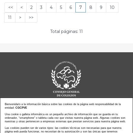
<<
<
2
3
4
5
6
7
8
9
10
11
>
>>
Total páginas: 11
Bienvenida/o a la información básica sobre las cookies de la página web responsabilidad de la
entidad:
CGCPVE
Una cookie o galleta informática es un pequeño archivo de información que se guarda en tu
Noticias actualidad
Agenda de Actos
ordenador, “smartphone” o tableta cada vez que visitas nuestra página web. Algunas cookies son
Revistas
PressClip
nuestras y otras pertenecen a empresas externas que prestan servicios para nuestra página web.
Multimedias
Contacto
Las cookies pueden ser de varios tipos: las cookies técnicas son necesarias para que nuestra
página web pueda funcionar, no necesitan de tu autorización y son las únicas que tenemos