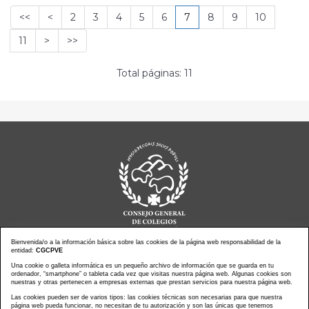
<<
<
2
3
4
5
6
7
8
9
10
11
>
>>
Total páginas: 11
Bienvenida/o a la información básica sobre las cookies de la página web responsabilidad de la
entidad:
CGCPVE
Una cookie o galleta informática es un pequeño archivo de información que se guarda en tu
Noticias actualidad
Agenda de Actos
ordenador, “smartphone” o tableta cada vez que visitas nuestra página web. Algunas cookies son
Revistas
PressClip
nuestras y otras pertenecen a empresas externas que prestan servicios para nuestra página web.
Multimedias
Contacto
Las cookies pueden ser de varios tipos: las cookies técnicas son necesarias para que nuestra
página web pueda funcionar, no necesitan de tu autorización y son las únicas que tenemos