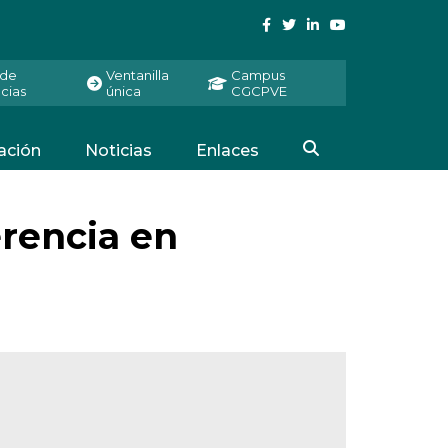
 de
Ventanilla
Campus
cias
única
CGCPVE
ación
Noticias
Enlaces
rencia en