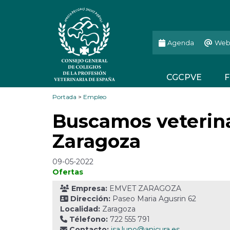
Agenda
Web
CGCPVE
F
Portada
>
Empleo
Buscamos veterina
Zaragoza
09-05-2022
Ofertas
Empresa:
EMVET ZARAGOZA
Dirección:
Paseo Maria Agusrin 62
Localidad:
Zaragoza
Télefono:
722 555 791
Contacto:
isa.luno@anicura.es