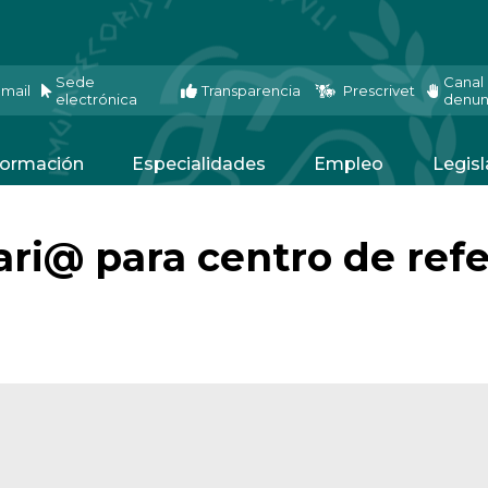
Sede
Canal
mail
Transparencia
Prescrivet
electrónica
denun
ormación
Especialidades
Empleo
Legisl
ri@ para centro de refe