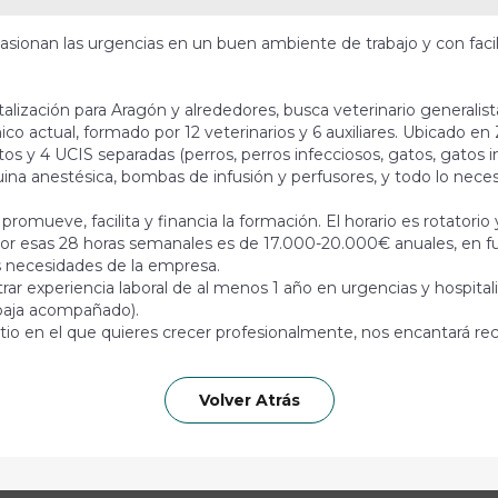
e apasionan las urgencias en un buen ambiente de trabajo y con fac
alización para Aragón y alrededores, busca veterinario generali
co actual, formado por 12 veterinarios y 6 auxiliares. Ubicado en 
os y 4 UCIS separadas (perros, perros infecciosos, gatos, gatos i
na anestésica, bombas de infusión y perfusores, y todo lo necesa
romueve, facilita y financia la formación. El horario es rotatorio
por esas 28 horas semanales es de 17.000-20.000€ anuales, en func
as necesidades de la empresa.
rar experiencia laboral de al menos 1 año en urgencias y hospital
abaja acompañado).
sitio en el que quieres crecer profesionalmente, nos encantará rec
Volver Atrás