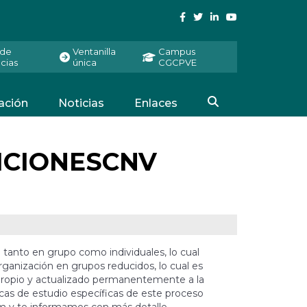
 de
Ventanilla
Campus
cias
única
CGCPVE
ación
Noticias
Enlaces
ICIONESCNV
e tanto en grupo como individuales, lo cual
rganización en grupos reducidos, lo cual es
o propio y actualizado permanentemente a la
cas de estudio específicas de este proceso