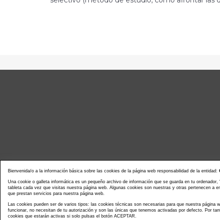
selectivo (método de estudio, cómo afrontar las 
Bienvenida/o a la información básica sobre las cookies de la página web responsabilidad de la entidad:
Noticias actualidad
Agenda d
Una cookie o galleta informática es un pequeño archivo de información que se guarda en tu ordenador,
tableta cada vez que visitas nuestra página web. Algunas cookies son nuestras y otras pertenecen a 
que prestan servicios para nuestra página web.
Las cookies pueden ser de varios tipos: las cookies técnicas son necesarias para que nuestra página
funcionar, no necesitan de tu autorización y son las únicas que tenemos activadas por defecto. Por tan
cookies que estarán activas si solo pulsas el botón ACEPTAR.