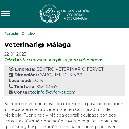
Portada
>
Empleo
Veterinari@ Málaga
22-01-2023
Ofertas
Se convoca una plaza para veterinarios
Empresa:
CENTRO VETERINARIO FERVET
Dirección:
C/ARQUIMEDES Nº52
Localidad:
COIN
Télefono:
952453647
Contacto:
info@cvfervet.com
Se requiere veterinario/a con experiencia para incorporación
inmediata en centro veterinario en Coín (a 20 min de
Marbella, Fuengirola y Málaga capital) equipada con dos
consultas, láser 4ª generación, rayos, ecógrafo, laboratorio,
quirófano y hospitalización formada por un equipo joven,