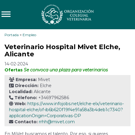
Portada
>
Empleo
Veterinario Hospital Mivet Elche,
Alicante
14-02-2024
Ofertas
Se convoca una plaza para veterinarios
Empresa:
Mivet
Dirección:
Elche
Localidad:
Alicante
Télefono:
+34697962586
Web:
https://www.infojobs.net/elche-elx/veterinario-
hospital-elche/of-ib6b620f19f4e91a58a3b4deb1c7340?
applicationOrigin=Corporativas-DP
Contacto:
rrhh@mivet.com
En MiVet buscamos el talento. Por eso, si quieres