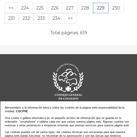
<<
224
225
226
227
228
229
230
231
232
233
234
>>
Total páginas: 619
Bienvenida/o a la información básica sobre las cookies de la página web responsabilidad de la
entidad:
CGCPVE
Noticias actualidad
Una cookie o galleta informática es un pequeño archivo de información que se guarda en tu
Agenda de Actos
ordenador, “smartphone” o tableta cada vez que visitas nuestra página web. Algunas cookies son
Revistas
PressClip
nuestras y otras pertenecen a empresas externas que prestan servicios para nuestra página web.
Multimedias
Contacto
Las cookies pueden ser de varios tipos: las cookies técnicas son necesarias para que nuestra
página web pueda funcionar, no necesitan de tu autorización y son las únicas que tenemos