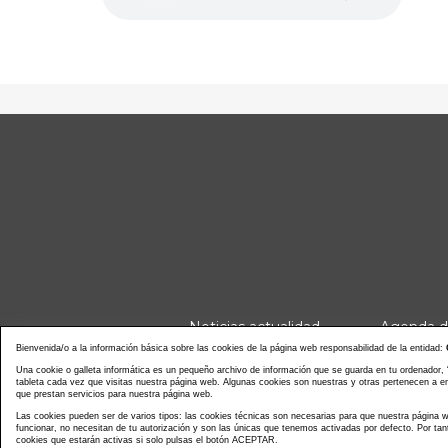
Noticias actualidad
Agenda d
Bienvenida/o a la información básica sobre las cookies de la página web responsabilidad de la entidad:
Una cookie o galleta informática es un pequeño archivo de información que se guarda en tu ordenador,
tableta cada vez que visitas nuestra página web. Algunas cookies son nuestras y otras pertenecen a 
que prestan servicios para nuestra página web.
Las cookies pueden ser de varios tipos: las cookies técnicas son necesarias para que nuestra página
Copyright © C
funcionar, no necesitan de tu autorización y son las únicas que tenemos activadas por defecto. Por tan
cookies que estarán activas si solo pulsas el botón ACEPTAR.