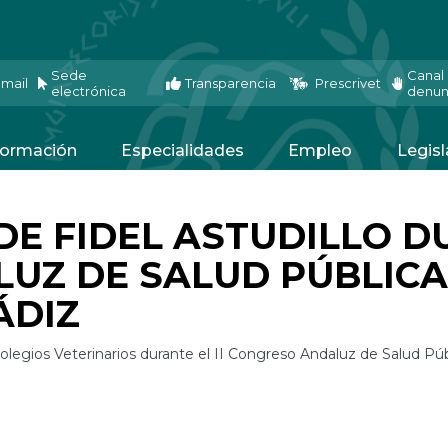
Sede
Canal
mail
Transparencia
Prescrivet
electrónica
denun
ormación
Especialidades
Empleo
Legisl
E FIDEL ASTUDILLO DU
UZ DE SALUD PÚBLICA
ÁDIZ
olegios Veterinarios durante el II Congreso Andaluz de Salud Públ