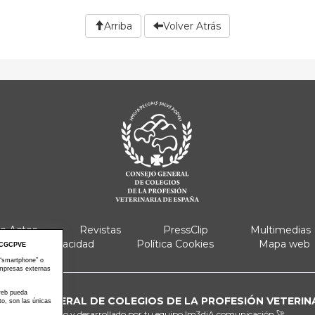
Arriba
Volver Atrás
e Actos
Revistas
PressClip
Multimedias
Política Privacidad
Política Cookies
Mapa web
CGCPVE
 “smartphone” o
empresas externas
 web pueda
ONSEJO GENERAL DE COLEGIOS DE LA PROFESIÓN VETERIN
to, son las únicas
Diseñado y desarrollado por tu equipo
Im3diA comunicación 🚀