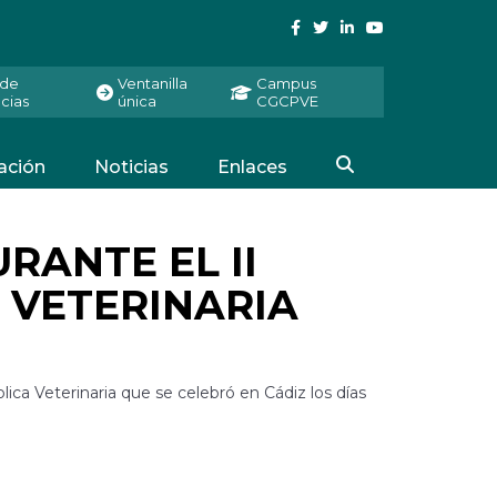
 de
Ventanilla
Campus
cias
única
CGCPVE
ación
Noticias
Enlaces
RANTE EL II
 VETERINARIA
ica Veterinaria que se celebró en Cádiz los días