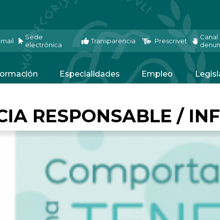
Sede
Canal
mail
Transparencia
Prescrivet
electrónica
denun
ormación
Especialidades
Empleo
Legisl
A RESPONSABLE / INF