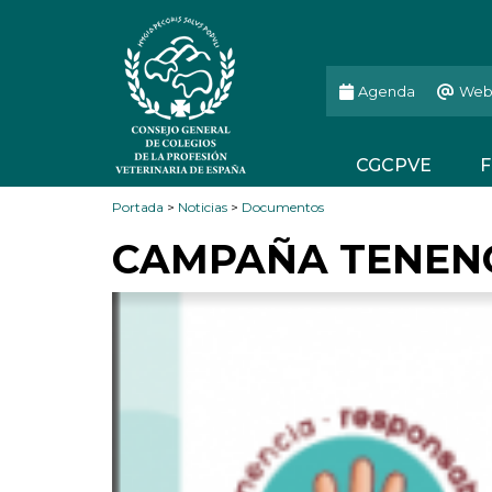
Agenda
Web
CGCPVE
F
Portada
>
Noticias
>
Documentos
CAMPAÑA TENENCI